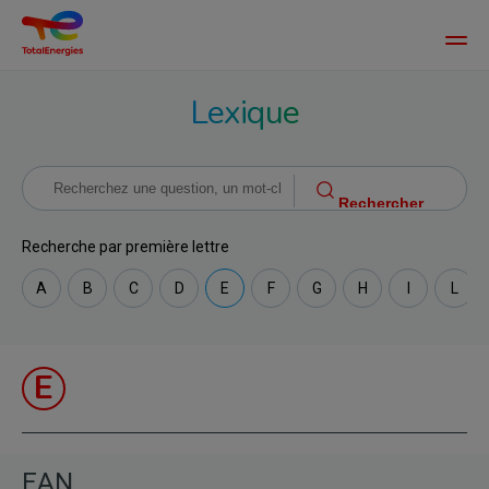
Main
men
Aller
Lexique
au
contenu
principal
Recherche par première lettre
A
B
C
D
E
F
G
H
I
L
E
EAN