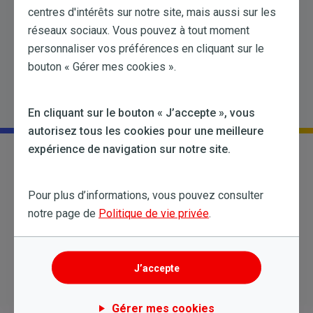
Toujours besoin d'aide?
centres d'intérêts sur notre site, mais aussi sur les
réseaux sociaux. Vous pouvez à tout moment
Essayez une nouvelle recherche
personnaliser vos préférences en cliquant sur le
bouton « Gérer mes cookies ».
En cliquant sur le bouton « J’accepte », vous
autorisez tous les cookies pour une meilleure
expérience de navigation sur notre site.
Pour plus d’informations, vous pouvez consulter
notre page de
Politique de vie privée
.
Particuliers
Professionnels
Grandes entreprises
FR
J’accepte
My Business
My Solar
Gérer mes cookies