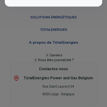
My e-Drive
ÉLECTRICITÉ ET GAZ
SOLUTIONS ÉNERGÉTIQUES
TOTALENERGIES
A propos de TotalEnergies
Careers
Vous êtes journaliste ?
Contactez-nous
TotalEnergies Power and Gas Belgium
Rue Saint Laurent 54
4000 Liège - Belgique