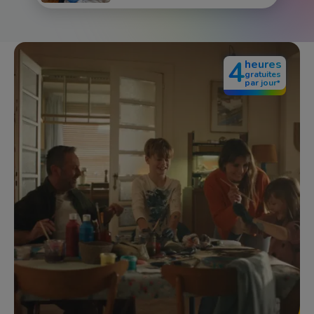
Image
4
heures
gratuites
par jour
*