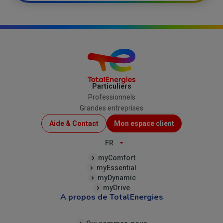
Particuliers
Professionnels
Grandes entreprises
Menu
Aide & Contact
Mon espace client
Top
FR
(B2C)
myComfort
myEssential
myDynamic
myDrive
A propos de TotalEnergies