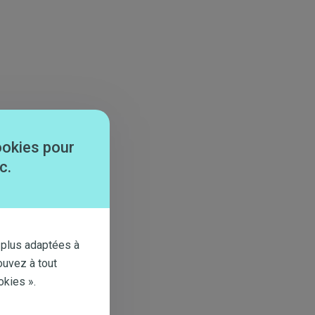
ookies pour
c.
 plus adaptées à
ouvez à tout
okies ».