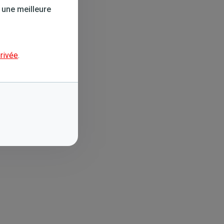
 une meilleure
privée
.