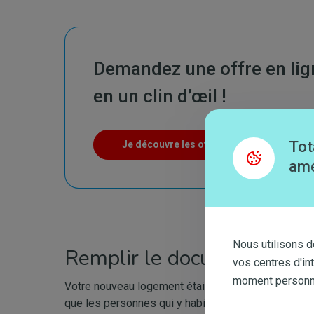
Demandez une offre en lign
en un clin d’œil !
Tot
Je découvre les offres
amé
Nous utilisons d
Remplir le document de re
vos centres d'in
moment personnal
Votre nouveau logement était déjà occupé avant que v
que les personnes qui y habitaient disposaient dé