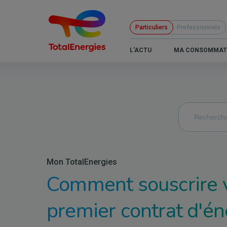
Aller
au
Particuliers
Professionnels
contenu
principal
B2C
L'ACTU
MA CONSOMMAT
-
Navigation
principale
Mon TotalEnergies
Comment souscrire 
premier contrat d'én