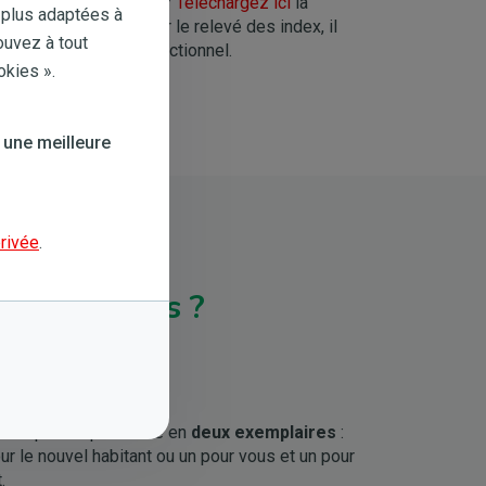
eaux photovoltaïques
?
Téléchargez ici
la
 plus adaptées à
cette situation : pour le relevé des index, il
ouvez à tout
double flux ou bidirectionnel.
okies ».
 une meilleure
privée
.
es énergies ?
lables :
ment puis imprimez-le en
deux exemplaires
:
ur le nouvel habitant ou un pour vous et un pour
t.