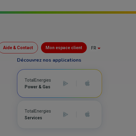
Menu
Aide & Contact
Mon espace client
FR
Top
Découvrez nos applications
(B2C)
TotalEnergies
Power & Gas
TotalEnergies
Services