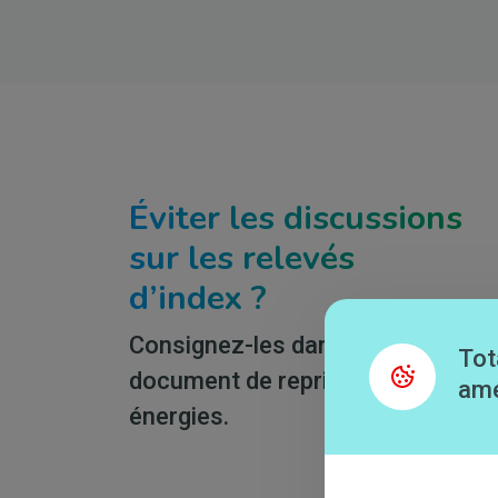
Éviter les discussions
sur les relevés
d’index ?
Consignez-les dans votre
Tot
document de reprise des
amé
énergies.