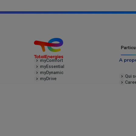
Particu
A prop
myComfort
myEssential
myDynamic
Qui 
myDrive
Care