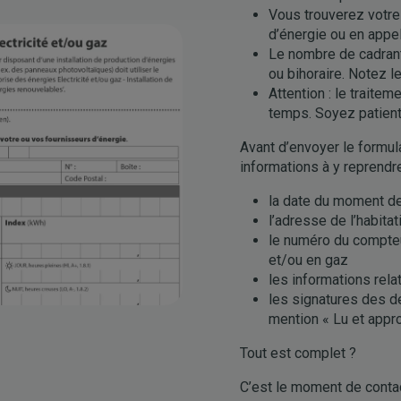
Vous trouverez votr
d’énergie ou en appe
Le nombre de cadrant
ou bihoraire. Notez l
Attention : le trait
temps. Soyez patien
Avant d’envoyer le formula
informations à y reprendr
la date du moment de
l’adresse de l’habita
le numéro du compteu
et/ou en gaz
les informations rela
les signatures des de
mention « Lu et appr
Tout est complet ?
C’est le moment de contac