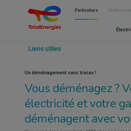
Aller
au
Particuliers
Profession
contenu
Mai
principal
Électri
nav
-
Liens utiles
Part
Un déménagement sans tracas !
Vous déménagez ? V
électricité et votre g
déménagent avec vo