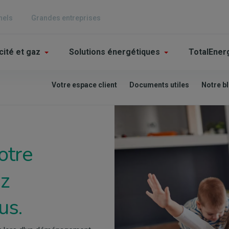
nels
Grandes entreprises
n
cité et gaz
Solutions énergétiques
TotalEner
igation
Votre espace client
Documents utiles
Notre b
iculier
Image
otre
az
us.