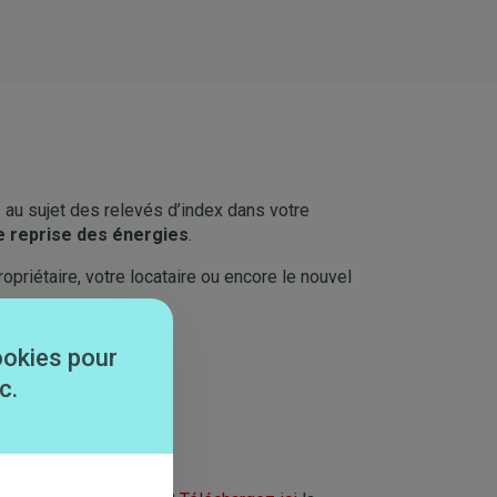
 au sujet des relevés d’index dans votre
 reprise des énergies
.
priétaire, votre locataire ou encore le nouvel
ookies pour
c.
ies