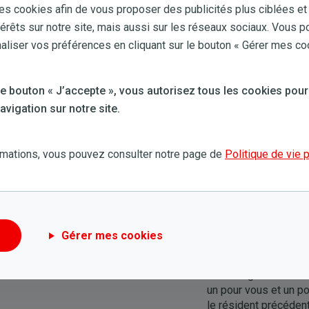
Votre habitation dispose d’une
installation de pann
es cookies afin de vous proposer des publicités plus ciblées et
version du document de reprise des énergies adaptée à 
térêts sur notre site, mais aussi sur les réseaux sociaux. Vous p
permet de communiquer les informations d’un compteur 
iser vos préférences en cliquant sur le bouton « Gérer mes co
 le bouton « J’accepte », vous autorisez tous les cookies pour
vigation sur notre site.
rmations, vous pouvez consulter notre page de
Politique de vie 
lir votre document de reprise d
Gérer mes cookies
Quelques conseils préa
Téléchargez le docu
un pour vous et un po
le résident précéden