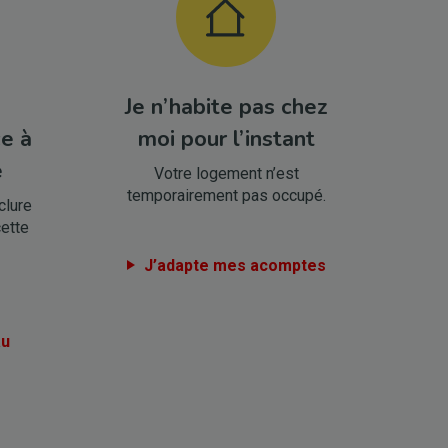
Je n’habite pas chez
ce à
moi pour l’instant
e
Votre logement n’est
temporairement pas occupé.
clure
cette
J’adapte mes acomptes
au