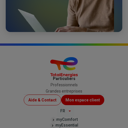
Particuliers
Professionnels
Grandes entreprises
Menu
Aide & Contact
Mon espace client
Top
FR
(B2C)
myComfort
myEssential