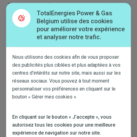
l'énergie éolienne, l'hydraulique et les parcs de batteries.
TotalEnergies Power & Gas
Belgium utilise des cookies
pour améliorer votre expérience
Énergie éolienne
et analyser notre trafic.
Concession exclusive de 42 éoliennes du
parc de
Rentel
au large de Zeebruges, qui couvre
l'équivalent des besoins annuels en électricité de
Nous utilisons des cookies afin de vous proposer
300.000 foyers.
des publicités plus ciblées et plus adaptées à vos
centres d'intérêts sur notre site, mais aussi sur les
réseaux sociaux. Vous pouvez à tout moment
personnaliser vos préférences en cliquant sur le
bouton « Gérer mes cookies ».
Énergie solaire
En cliquant sur le bouton « J’accepte », vous
Via des installations de panneaux solaires
réparties dans toute la Belgique
autorisez tous les cookies pour une meilleure
expérience de navigation sur notre site.