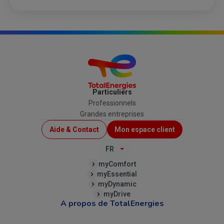
Particuliers
Professionnels
Grandes entreprises
Menu
Aide & Contact
Mon espace client
Top
FR
(B2C)
myComfort
myEssential
myDynamic
myDrive
A propos de TotalEnergies