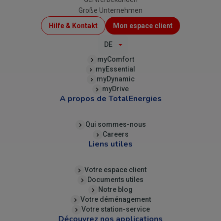
Große Unternehmen
Menu
Hilfe & Kontakt
Mon espace client
Top
DE
(B2C)
myComfort
myEssential
myDynamic
myDrive
A propos de TotalEnergies
Qui sommes-nous
Careers
Liens utiles
Votre espace client
Documents utiles
Notre blog
Votre déménagement
Votre station-service
Découvrez nos applications