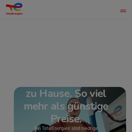
Main
men
Direkt
zum
Inhalt
Auch Ihr
Energieanbieter für
zu Hause. So viel
mehr als günstige
Preise.
Bei TotalEnergies sind niedrige