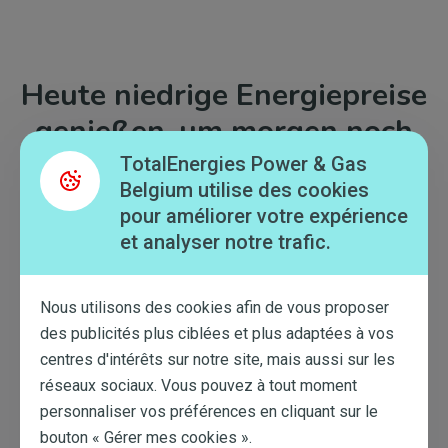
Heute niedrige Energiepreise
genießen, um morgen noch
mehr zu sparen
TotalEnergies Power & Gas
Belgium utilise des cookies
pour améliorer votre expérience
et analyser notre trafic.
Nous utilisons des cookies afin de vous proposer
des publicités plus ciblées et plus adaptées à vos
centres d'intérêts sur notre site, mais aussi sur les
réseaux sociaux. Vous pouvez à tout moment
personnaliser vos préférences en cliquant sur le
bouton « Gérer mes cookies ».