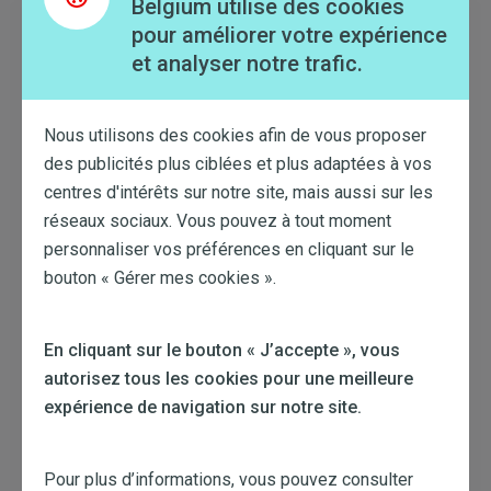
Belgium utilise des cookies
pour améliorer votre expérience
Tarifkarten für grünen Strom
et analyser notre trafic.
Tarifkarten für Erdgas
Nous utilisons des cookies afin de vous proposer
des publicités plus ciblées et plus adaptées à vos
*Verfügbarkeit begrenzt auf 24,68 GWh für Strom und
82,52 GWh für Gas bis August 2026 für alle verkauften festen
centres d'intérêts sur notre site, mais aussi sur les
Produkte.
réseaux sociaux. Vous pouvez à tout moment
personnaliser vos préférences en cliquant sur le
bouton « Gérer mes cookies ».
En cliquant sur le bouton « J’accepte », vous
autorisez tous les cookies pour une meilleure
myDynamic
expérience de navigation sur notre site.
Pour plus d’informations, vous pouvez consulter