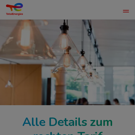
Main
men
ld
Direkt
zum
Inhalt
Alle Details zum