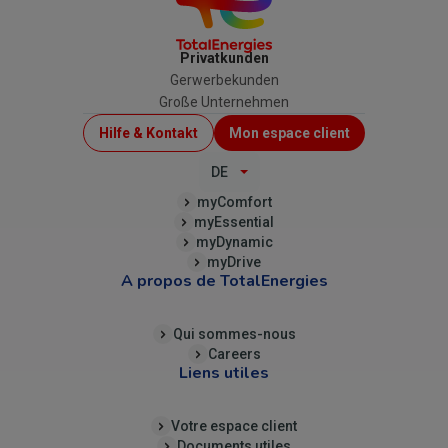
Privatkunden
Gerwerbekunden
Große Unternehmen
Menu
Hilfe & Kontakt
Mon espace client
Top
DE
(B2C)
myComfort
myEssential
myDynamic
myDrive
A propos de TotalEnergies
Qui sommes-nous
Careers
Liens utiles
Votre espace client
Documents utiles