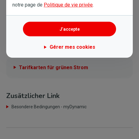
notre page de
Politique de vie privée
.
Dynamischer stündlicher Tarif entsprechend dem
Marktpreis
Grüner Strom
J’accepte
Experten telefonisch erreichbar
Gérer mes cookies
Tarifkarten für grünen Strom
Zusätzlicher Link
Besondere Bedingungen - myDynamic