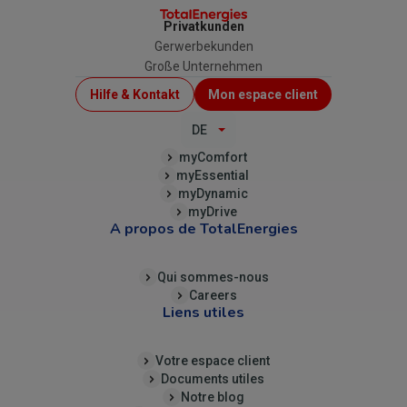
Privatkunden
Gerwerbekunden
Große Unternehmen
Menu
Hilfe & Kontakt
Mon espace client
Top
DE
(B2C)
myComfort
myEssential
myDynamic
myDrive
A propos de TotalEnergies
Qui sommes-nous
Careers
Liens utiles
Votre espace client
Documents utiles
Notre blog