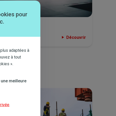
ookies pour
c.
Garage
Découvrir
 plus adaptées à
ouvez à tout
okies ».
 une meilleure
Bild
privée
.