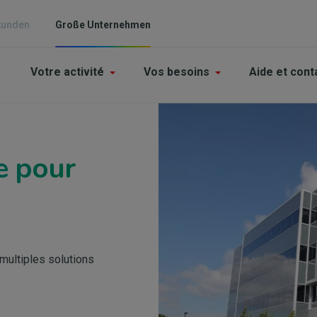
kunden
Große Unternehmen
Main
Votre activité
Vos besoins
Aide et cont
navigation
-
Bild
Grande
e pour
enterprises
multiples solutions