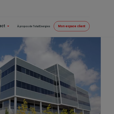
Menu
act
Mon espace client
À propos de TotalEnergies
Top
(GE)