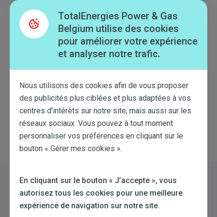
dans l’application
EV
Home). Les transactions
réalisées en dehors du domicile ne sont pas
TotalEnergies Power & Gas
reprises dans l’application
EV
Home.
Belgium utilise des cookies
pour améliorer votre expérience
et analyser notre trafic.
Cet article m'a aidé
Nous utilisons des cookies afin de vous proposer
Cet article ne m'a pas aidé
des publicités plus ciblées et plus adaptées à vos
centres d'intérêts sur notre site, mais aussi sur les
réseaux sociaux. Vous pouvez à tout moment
personnaliser vos préférences en cliquant sur le
Retour à la liste
bouton « Gérer mes cookies ».
En cliquant sur le bouton « J’accepte », vous
Toujours besoin d'aide?
autorisez tous les cookies pour une meilleure
expérience de navigation sur notre site.
Essayez une nouvelle recherche