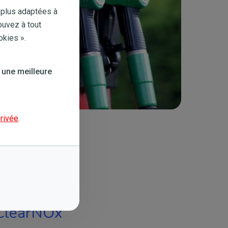
 plus adaptées à
ouvez à tout
okies ».
 une meilleure
privée
.
ClearNOx