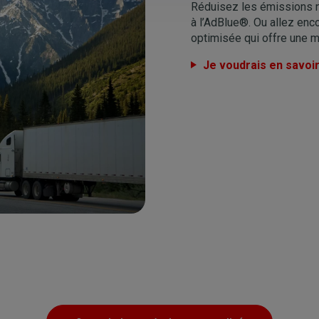
Réduisez les émissions n
à l’AdBlue®. Ou allez enco
optimisée qui offre une me
Je voudrais en savoir