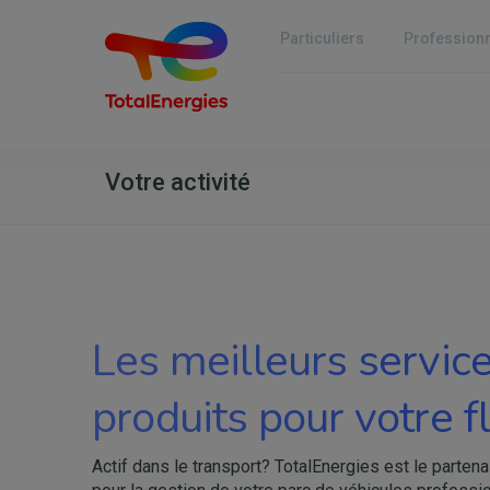
Aller
au
Particuliers
Profession
contenu
principal
Votre activité
Les meilleurs service
produits pour votre f
Actif dans le transport? TotalEnergies est le partena