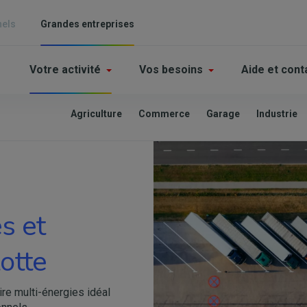
nels
Grandes entreprises
Main
Votre activité
Vos besoins
Aide et cont
navigation
-
Agriculture
Commerce
Garage
Industrie
Grande
Image
enterprises
s et
lotte
ire multi-énergies idéal