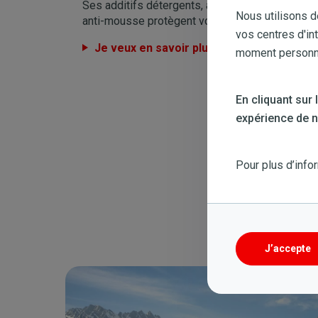
Ses additifs détergents, antioxydants, anticorr
Nous utilisons d
anti-mousse protègent vos moteurs et installat
vos centres d'in
Je veux en savoir plus !
moment personnal
En cliquant sur
expérience de na
Pour plus d’info
J’accepte
Image