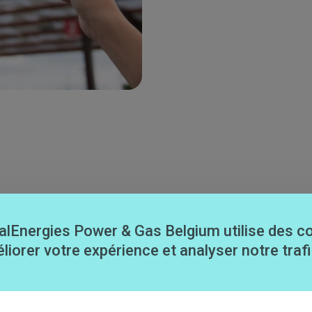
Image
in de vos
alEnergies Power & Gas Belgium utilise des c
liorer votre expérience et analyser notre trafi
sez votre consommation
grâce à l'Excellium Pro.