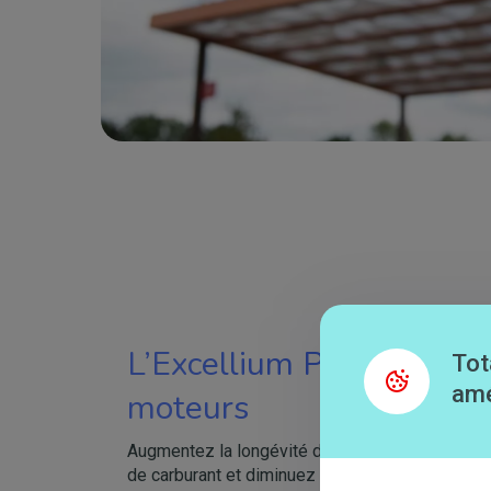
L’Excellium Pro prend so
Tot
amé
moteurs
Augmentez la longévité de vos moteurs, rédui
de carburant et diminuez vos émissions de CO2 