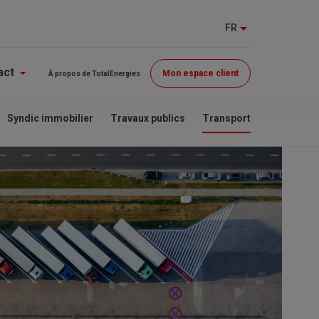
FR
Menu
act
Mon espace client
À propos de TotalEnergies
Top
Syndic immobilier
Travaux publics
Transport
(GE)