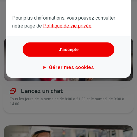
Contactez-nous
Pour plus d’informations, vous pouvez consulter
notre page de
Politique de vie privée
.
J’accepte
Gérer mes cookies
Lancez un chat
Tous les jours de la semaine de 8:00 à 21:30 et le samedi de 9:00 à
14:00.