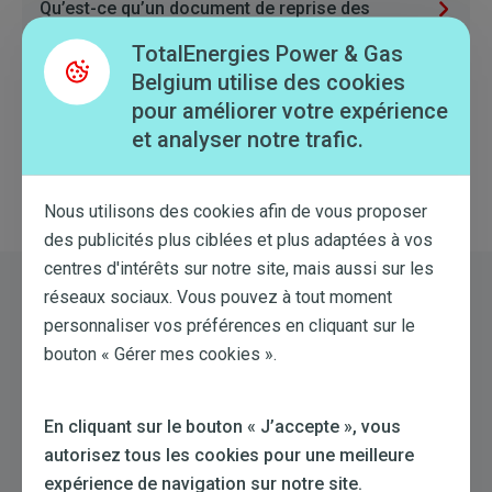
Qu’est-ce qu’un document de reprise des
énergies, comment l’utiliser et où le trouver ?
TotalEnergies Power & Gas
Qu’est-ce que le code EAN et où puis-je le
Belgium utilise des cookies
trouver ?
pour améliorer votre expérience
et analyser notre trafic.
myEssential, myComfort, myDrive et
myDynamic : quelles sont les différences ?
Nous utilisons des cookies afin de vous proposer
des publicités plus ciblées et plus adaptées à vos
centres d'intérêts sur notre site, mais aussi sur les
réseaux sociaux. Vous pouvez à tout moment
Toujours besoin d'aide?
personnaliser vos préférences en cliquant sur le
bouton « Gérer mes cookies ».
Essayez une nouvelle recherche
En cliquant sur le bouton « J’accepte », vous
autorisez tous les cookies pour une meilleure
expérience de navigation sur notre site.