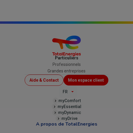
Particuliers
Professionnels
Grandes entreprises
Menu
Aide & Contact
Mon espace client
Top
FR
(B2C)
myComfort
myEssential
myDynamic
myDrive
A propos de TotalEnergies