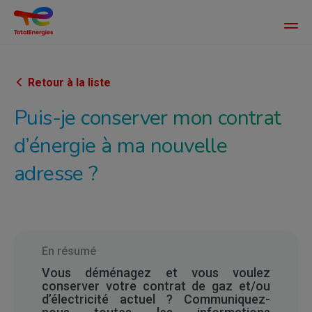
Main
men
Aller
au
contenu
Retour à la liste
principal
Puis-je conserver mon contrat
d’énergie à ma nouvelle
adresse ?
En résumé
Vous déménagez et vous voulez
conserver votre contrat de gaz et/ou
d’électricité actuel ? Communiquez-