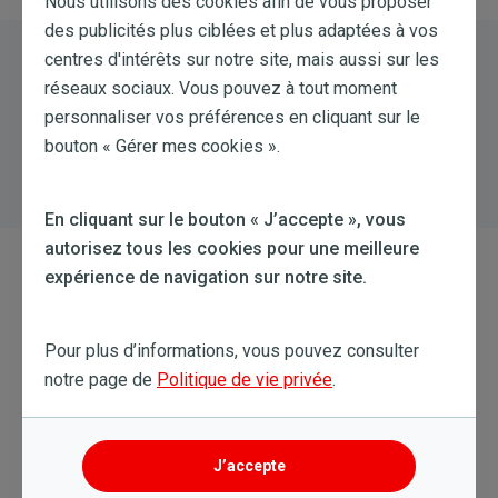
Nous utilisons des cookies afin de vous proposer
des publicités plus ciblées et plus adaptées à vos
Disjoncteur Divisionnaire
centres d'intérêts sur notre site, mais aussi sur les
réseaux sociaux. Vous pouvez à tout moment
Le disjoncteur divisionnaire (ou mini-disjoncteur) sert à
personnaliser vos préférences en cliquant sur le
protéger un circuit électrique et les appareils qui y sont
branchés : en cas de surcharge ou de court-circuit, il coupe
bouton « Gérer mes cookies ».
le courant sur le circuit en question.
En cliquant sur le bouton « J’accepte », vous
autorisez tous les cookies pour une meilleure
Document De Reprise Des Énergies
expérience de navigation sur notre site.
(DRE)
Pour plus d’informations, vous pouvez consulter
Le document de reprise des énergies (DRE) est un
notre page de
Politique de vie privée
.
formulaire qui doit être rempli lorsqu’une personne
reprend à son nom la fourniture de gaz et/ou d’électricité,
lors d’un déménagement, de la vente du logement, d’un
divorce ou d’un décès. L’ancien et le nouvel occupants y
J’accepte
indiquent leurs coordonnées ainsi que l’index du ou des