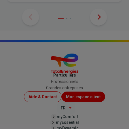
Particuliers
Professionnels
Grandes entreprises
Menu
Aide & Contact
Mon espace client
Top
FR
(B2C)
myComfort
myEssential
myDynamic