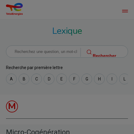
Main
men
Aller
Lexique
au
contenu
principal
Recherche par première lettre
A
B
C
D
E
F
G
H
I
L
M
Micro-Cogénération