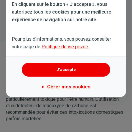
En cliquant sur le bouton « J’accepte », vous
autorisez tous les cookies pour une meilleure
expérience de navigation sur notre site.
Pour plus d’informations, vous pouvez consulter
notre page de
Politique de vie privée
.
Monoxyde De Carbone (CO)
Le monoxyde de carbone (CO) est un gaz incolore,
J’accepte
inodore et insipide provenant de la combustion
incomplète de composés carbonés utilisés
principalement dans les appareils de chauffage, comme le
Gérer mes cookies
charbon, le bois, le gaz, etc. Indétectable, il est
particulièrement toxique pour l’être humain. L’utilisation
d’un détecteur de monoxyde de carbone est
recommandée pour éviter ces intoxications domestiques
parfois mortelles.