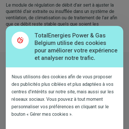
Le module de régulation de débit d’air sert à ajuster la
quantité d’air extraite ou insufflée dans un système de
ventilation, de climatisation ou de traitement de l’air afin
que ce débit reste stable quels que soient les
changements de pression.
TotalEnergies Power & Gas
Belgium utilise des cookies
pour améliorer votre expérience
et analyser notre trafic.
Mon Compte
Sur le site de TotalEnergies, votre Espace Client est votre
Nous utilisons des cookies afin de vous proposer
espace personnel, dans lequel vous gérez en toute
simplicité votre compte client. Vous pouvez par exemple
des publicités plus ciblées et plus adaptées à vos
y payer vos factures, transmettre les relevés de vos
centres d'intérêts sur notre site, mais aussi sur les
compteurs, ajuster votre acompte…
réseaux sociaux. Vous pouvez à tout moment
personnaliser vos préférences en cliquant sur le
bouton « Gérer mes cookies ».
Mon espace client
Un souci dans Mon espace client