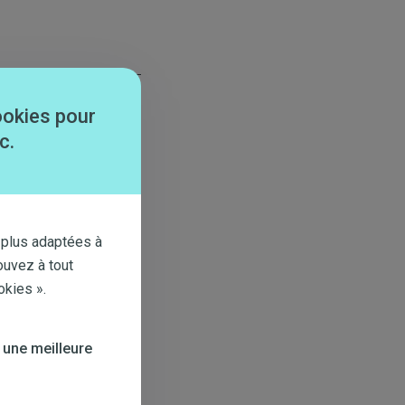
ookies pour
c.
s et privés, racheté
 plus adaptées à
ouvez à tout
okies ».
ssance électrique du
 une meilleure
ant en mode
 solde et votre
r dans l’immédiat.