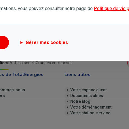
ser la demande d’activation du limiteur de puissance à votre CPAS
rmations, vous pouvez consulter notre page de
Politique de vie 
e de réseau de distribution.
Gérer mes cookies
liers
Professionnels
Grandes entreprises
os de TotalEnergies
Liens utiles
sommes-nous
Votre espace client
ers
Documents utiles
Notre blog
Votre déménagement
Votre station-service