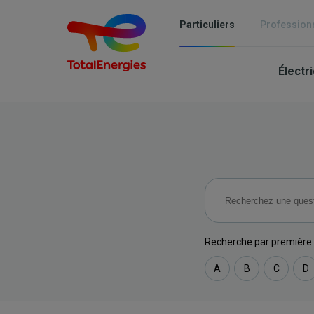
Aller
au
Particuliers
Profession
contenu
Mai
principal
Électri
nav
-
Part
Recherche par première 
A
B
C
D