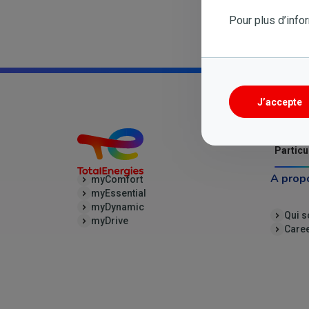
Il convient d’adres
Pour plus d’info
à votre gestionnair
J’accepte
Particu
A prop
myComfort
myEssential
myDynamic
Qui 
myDrive
Care