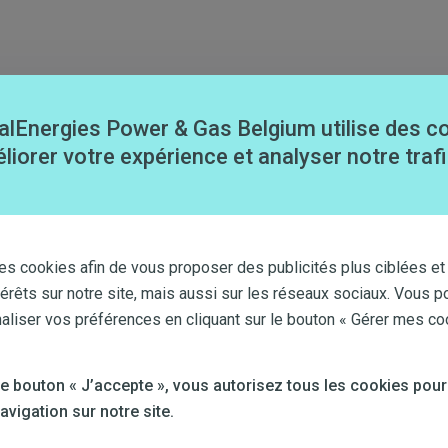
alEnergies Power & Gas Belgium utilise des c
liorer votre expérience et analyser notre trafi
ournisseur d’énergie et de gaz naturel aux marchés professionnel
Energies en 2016.
es cookies afin de vous proposer des publicités plus ciblées et
térêts sur notre site, mais aussi sur les réseaux sociaux. Vous p
 Puissance
iser vos préférences en cliquant sur le bouton « Gérer mes co
sance est un dispositif technique qui limite à 2 300 watts la pui
té.
 le bouton « J’accepte », vous autorisez tous les cookies pour
us disposez d’un compteur à budget ou d’un compteur communic
vigation sur notre site.
possible d’activer cette fourniture minimale d’électricité si votre
sont épuisés et que vous ne pouvez pas recharger votre compteu