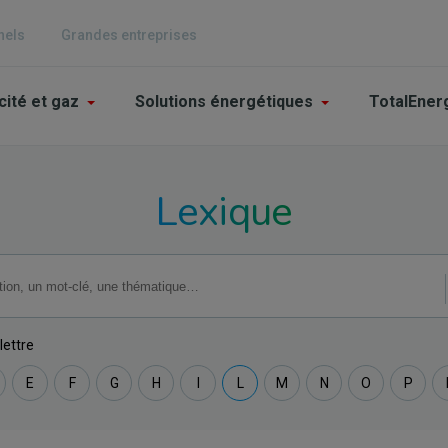
nels
Grandes entreprises
n
cité et gaz
Solutions énergétiques
TotalEner
igation
Lexique
iculier
lettre
E
F
G
H
I
L
M
N
O
P