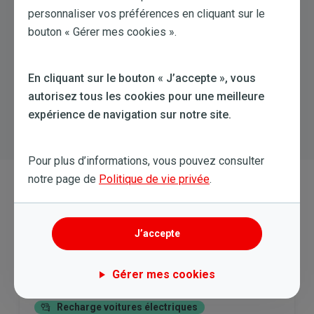
VMC Double Flux Thermodynamique
personnaliser vos préférences en cliquant sur le
bouton « Gérer mes cookies ».
Une VMC double flux thermodynamique combine une VMC
(Ventilation Mécanique Contrôlée) à une pompe à chaleur
air-air. Ce dispositif, fonctionnant en circuit fermé, permet
En cliquant sur le bouton « J’accepte », vous
d’à la fois renouveler l’air et chauffer l’habitation, en
autorisez tous les cookies pour une meilleure
récupérant la chaleur dans l’air vicié extrait pour l’injecter
expérience de navigation sur notre site.
dans l’air neuf d’aération rentrant.
Pour plus d’informations, vous pouvez consulter
notre page de
Politique de vie privée
.
Voiture Électrique
Une voiture électrique est un véhicule mû par un ou
J’accepte
plusieurs moteurs électriques, alimentés par une batterie
d’accumulateurs.
Gérer mes cookies
Recharge voitures électriques