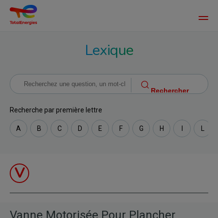
Main
men
Aller
Lexique
au
contenu
principal
Recherche par première lettre
A
B
C
D
E
F
G
H
I
L
V
Vanne Motorisée Pour Plancher