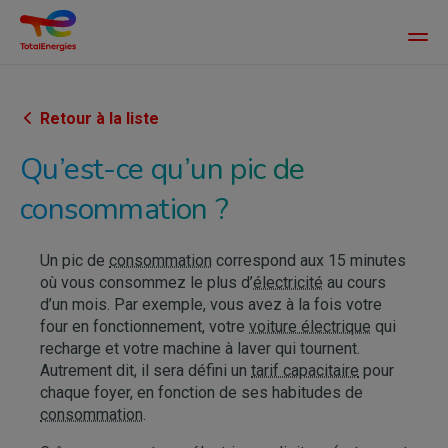
Main
men
Aller
au
contenu
Retour à la liste
principal
Qu’est-ce qu’un pic de
consommation ?
Un pic de
consommation
correspond aux 15 minutes
où vous consommez le plus d’
électricité
au cours
d’un mois. Par exemple, vous avez à la fois votre
four en fonctionnement, votre
voiture électrique
qui
recharge et votre machine à laver qui tournent.
Autrement dit, il sera défini un
tarif capacitaire
pour
chaque foyer, en fonction de ses habitudes de
consommation
.