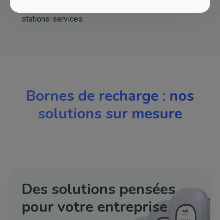
plus compétitifs sur les réseaux de bornes et
stations-services.
Bornes de recharge : nos
solutions sur mesure
Des solutions pensées
pour votre entreprise