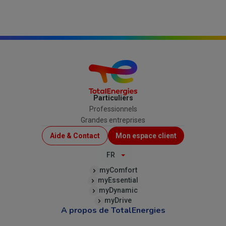
Particuliers
Professionnels
Grandes entreprises
Menu
Aide & Contact
Mon espace client
Top
FR
(B2C)
myComfort
myEssential
myDynamic
myDrive
A propos de TotalEnergies