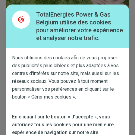
TotalEnergies Power & Gas
Belgium utilise des cookies
pour améliorer votre expérience
et analyser notre trafic.
Nous utilisons des cookies afin de vous proposer
Le mix énergétique de TotalEnergies repose sur la
fourniture d’électricité pour nos clients particuliers
des publicités plus ciblées et plus adaptées à vos
et professionnels.
centres d'intérêts sur notre site, mais aussi sur les
réseaux sociaux. Vous pouvez à tout moment
La majorité de nos offres d’électricité pour la
personnaliser vos préférences en cliquant sur le
maison sont certifiées vertes
. Certaines
reposent sur de l'électricité dite grise, qui n’est pas
bouton « Gérer mes cookies ».
couverte par des Garanties d’Origine.
C’est pourquoi nous indiquons le mix énergétique
En cliquant sur le bouton « J’accepte », vous
vert / gris par région et type de clientèles dans le
autorisez tous les cookies pour une meilleure
rapport sur notre mix énergétique global.
expérience de navigation sur notre site.