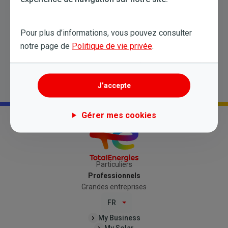
Toujours besoin d'aide?
Pour plus d’informations, vous pouvez consulter
Essayez une nouvelle recherche
notre page de
Politique de vie privée
.
J’accepte
Gérer mes cookies
Particuliers
Professionnels
Grandes entreprises
FR
My Business
My Solar