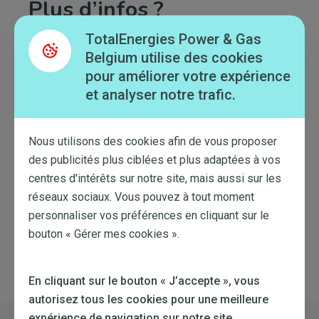
Plus d’infos ?
Vous voulez en savoir plus sur la connexion à un
TotalEnergies Power & Gas
Point d’Accès Peppol ? Rendez-vous sur le site de
Belgium utilise des cookies
la
fondation OpenPeppol
, l’organisme européen
pour améliorer votre expérience
pour le développement et la maintenance du
réseau
et analyser notre trafic.
Peppol.
Nous utilisons des cookies afin de vous proposer
Cet article m'a aidé
des publicités plus ciblées et plus adaptées à vos
centres d'intérêts sur notre site, mais aussi sur les
réseaux sociaux. Vous pouvez à tout moment
Cet article ne m'a pas aidé
personnaliser vos préférences en cliquant sur le
bouton « Gérer mes cookies ».
Retour à la liste
En cliquant sur le bouton « J’accepte », vous
autorisez tous les cookies pour une meilleure
expérience de navigation sur notre site.