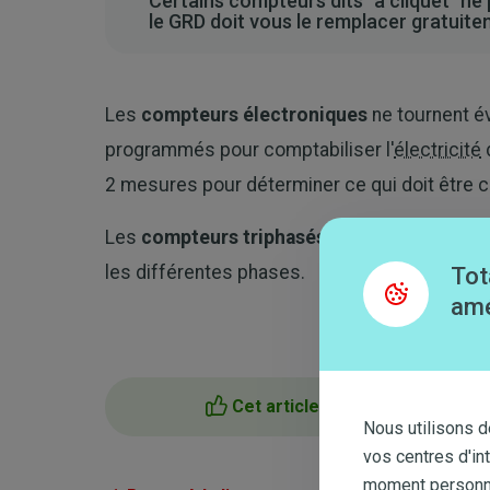
Certains compteurs dits "à cliquet" ne 
le GRD doit vous le remplacer gratuite
Les
compteurs électroniques
ne tournent év
programmés pour comptabiliser l'
électricité
2 mesures pour déterminer ce qui doit être co
Les
compteurs triphasés
tournent aussi à l'
les différentes phases.
Tot
amé
Cet article m'a aidé
Nous utilisons d
vos centres d'in
moment personnal