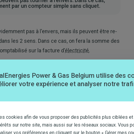
peuvent pas tourner à l'envers. Dans ce cas,
ment par un compteur simple sans cliquet.
idemment pas à l'envers, mais ils peuvent être re-
dans les 2 sens. Dans ce cas, on fera la somme des
mptabilisé sur la facture d'
électricité
.
envers, même si l'
injection
est déséquilibrée entre
alEnergies Power & Gas Belgium utilise des c
liorer votre expérience et analyser notre trafi
Cet article ne m'a pas aidé
es cookies afin de vous proposer des publicités plus ciblées et
térêts sur notre site, mais aussi sur les réseaux sociaux. Vous p
iser vos préférences en cliquant sur le bouton « Gérer mes co