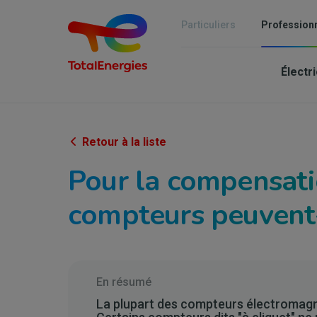
Aller
au
Particuliers
Profession
contenu
Mai
principal
Électri
nav
-
Ind
Retour à la liste
&
Pour la compensati
PM
compteurs peuvent-i
En résumé
La plupart des compteurs électromagné