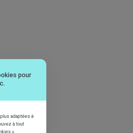
ookies pour
c.
 plus adaptées à
ouvez à tout
okies ».