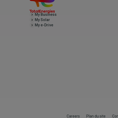
My Business
My Solar
My e-Drive
Careers
Plan du site
Con