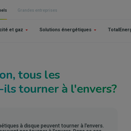
nels
Grandes entreprises
n
cité et gaz
Solutions énergétiques
TotalEner
igation
épendants
on, tous les
E
ls tourner à l'envers?
tiques à disque peuvent tourner à l'envers.