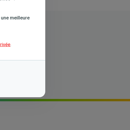
 une meilleure
privée
.