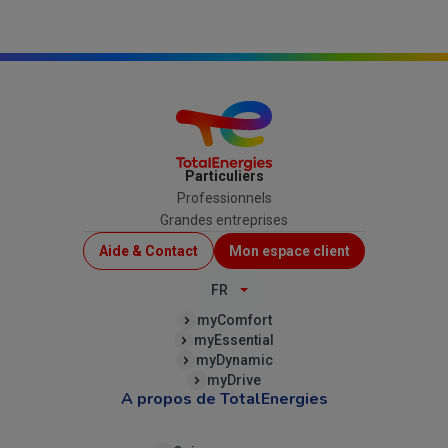
Particuliers
Professionnels
Grandes entreprises
Menu
Aide & Contact
Mon espace client
Top
FR
(B2C)
myComfort
myEssential
myDynamic
myDrive
A propos de TotalEnergies