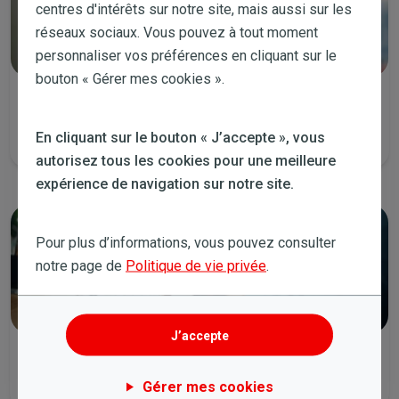
centres d'intérêts sur notre site, mais aussi sur les
réseaux sociaux. Vous pouvez à tout moment
personnaliser vos préférences en cliquant sur le
bouton « Gérer mes cookies ».
Appelez-nous
Tous les jours de la semaine de 8:00 à 19:00 et le samedi de 9:00 à
En cliquant sur le bouton « J’accepte », vous
14:00.
autorisez tous les cookies pour une meilleure
expérience de navigation sur notre site.
Pour plus d’informations, vous pouvez consulter
notre page de
Politique de vie privée
.
J’accepte
Envoyez-nous un email
Gérer mes cookies
Nous vous contacterons dans les plus brefs délais.