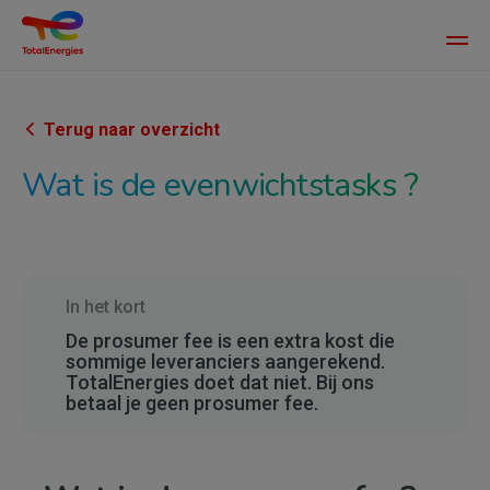
Main
men
Overslaan
en
naar
Terug naar overzicht
de
Wat is de evenwichtstasks ?
inhoud
gaan
In het kort
De prosumer fee is een extra kost die
sommige leveranciers aangerekend.
TotalEnergies doet dat niet. Bij ons
betaal je geen prosumer fee.