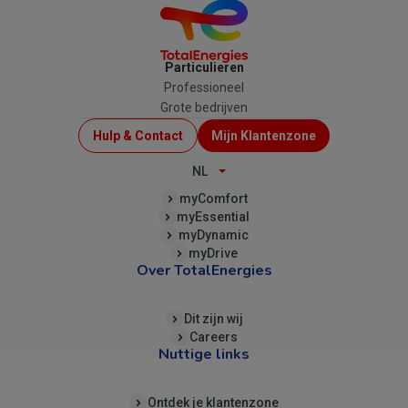
Particulieren
Professioneel
Grote bedrijven
Menu
Hulp & Contact
Mijn Klantenzone
Top
NL
(B2C)
myComfort
myEssential
myDynamic
myDrive
Over TotalEnergies
Dit zijn wij
Careers
Nuttige links
Ontdek je klantenzone