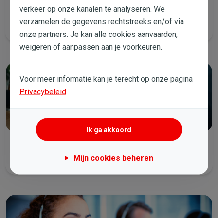
verkeer op onze kanalen te analyseren. We
Bel met ons
verzamelen de gegevens rechtstreeks en/of via
Elke werkdag van 8 tot 19 uur en zaterdag van 9 tot 14 uur.
onze partners. Je kan alle cookies aanvaarden,
weigeren of aanpassen aan je voorkeuren.
Voor meer informatie kan je terecht op onze pagina
Privacybeleid
.
Ik ga akkoord
E-mail ons
Mijn cookies beheren
We beantwoorden je vraag zo snel mogelijk.