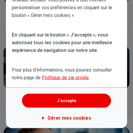
personnaliser vos préférences en cliquant sur le
Appelez-nous
bouton « Gérer mes cookies ».
Tous les jours de la semaine de 8:00 à 19:00 et le samedi de 9:00 à
14:00.
En cliquant sur le bouton « J’accepte », vous
autorisez tous les cookies pour une meilleure
expérience de navigation sur notre site.
Pour plus d’informations, vous pouvez consulter
notre page de
Politique de vie privée
.
Envoyez-nous un email
J’accepte
Nous vous contacterons dans les plus brefs délais.
Gérer mes cookies