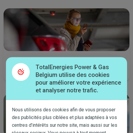
Lancez un chat
TotalEnergies Power & Gas
Tous les jours de la semaine de 8:00 à 21:30 et le samedi de 9:00 à
14:00.
Belgium utilise des cookies
pour améliorer votre expérience
et analyser notre trafic.
Nous utilisons des cookies afin de vous proposer
des publicités plus ciblées et plus adaptées à vos
centres d'intérêts sur notre site, mais aussi sur les
réseaux sociaux. Vous pouvez à tout moment