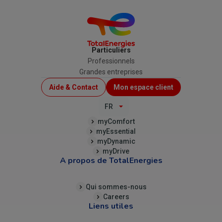
Particuliers
Professionnels
Grandes entreprises
Menu
Aide & Contact
Mon espace client
Top
FR
(B2C)
myComfort
myEssential
myDynamic
myDrive
A propos de TotalEnergies
Qui sommes-nous
Careers
Liens utiles