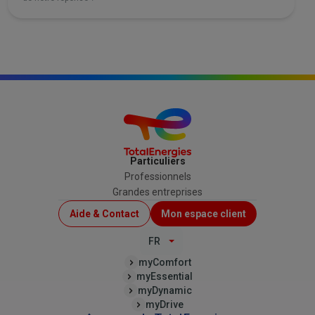
Particuliers
Professionnels
Grandes entreprises
Menu
Aide & Contact
Mon espace client
Top
FR
(B2C)
myComfort
myEssential
myDynamic
myDrive