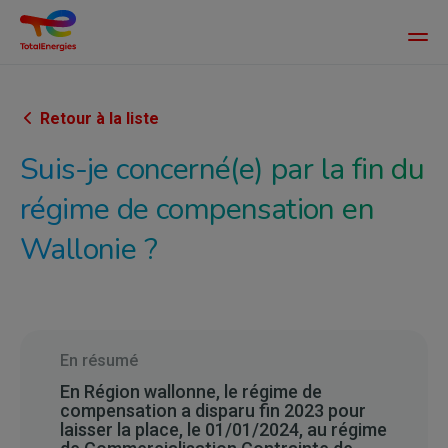
Main
men
Aller
au
contenu
Retour à la liste
principal
Suis-je concerné(e) par la fin du
régime de compensation en
Wallonie ?
En résumé
En Région wallonne, le régime de
compensation a disparu fin 2023 pour
laisser la place, le 01/01/2024, au régime