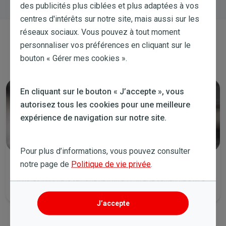
des publicités plus ciblées et plus adaptées à vos
centres d'intérêts sur notre site, mais aussi sur les
réseaux sociaux. Vous pouvez à tout moment
Contactez-nous
personnaliser vos préférences en cliquant sur le
bouton « Gérer mes cookies ».
En cliquant sur le bouton « J’accepte », vous
autorisez tous les cookies pour une meilleure
expérience de navigation sur notre site.
Pour plus d’informations, vous pouvez consulter
notre page de
Politique de vie privée
.
Lancez un chat
Tous les jours de la semaine de 8:00 à 21:30 et le samedi de 9:00 à
14:00.
J’accepte