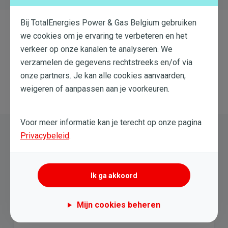
Bij TotalEnergies Power & Gas Belgium gebruiken
Fluxys
we cookies om je ervaring te verbeteren en het
verkeer op onze kanalen te analyseren. We
Fluxys is de onafhankelijke beheerder van het vervoersnet
verzamelen de gegevens rechtstreeks en/of via
voor aardgas onder hoge druk, de opslaginfrastructuur
onze partners. Je kan alle cookies aanvaarden,
voor aardgas en de LNG-terminal in Zeebrugge.
weigeren of aanpassen aan je voorkeuren.
Voor meer informatie kan je terecht op onze pagina
FOD
Privacybeleid
.
FOD is de afkorting van "Federale Overheidsdienst".
Ik ga akkoord
Betalen & terugbetalingen
Wat is een beschermde klant op federaal
Mijn cookies beheren
niveau?