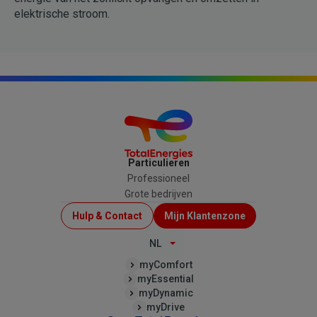
elektrische stroom.
Particulieren
Professioneel
Grote bedrijven
Menu
Hulp & Contact
Mijn Klantenzone
Top
NL
(B2C)
myComfort
myEssential
myDynamic
myDrive