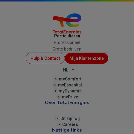
Particulieren
Professioneel
Grote bedrijven
Menu
Hulp & Contact
Mijn Klantenzone
Top
NL
(B2C)
myComfort
myEssential
myDynamic
myDrive
Over TotalEnergies
Dit zijn wij
Careers
Nuttige links