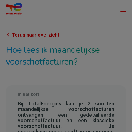
Main
men
Overslaan
en
naar
Terug naar overzicht
de
Hoe lees ik maandelijkse
inhoud
gaan
voorschotfacturen?
In het kort
Bij TotalEnergies kan je 2 soorten
maandelijkse voorschotfacturen
ontvangen: een gedetailleerde
voorschotfactuur en een klassieke
voorschotfactuur. Je
energieleverancier geeft je graag meer