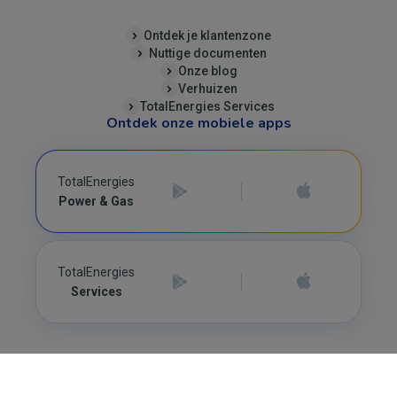
Ontdek je klantenzone
Nuttige documenten
Onze blog
Verhuizen
TotalEnergies Services
Ontdek onze mobiele apps
TotalEnergies
Power & Gas
TotalEnergies
Services