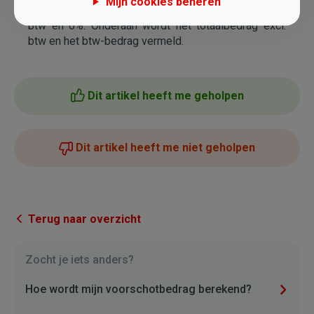
Mijn cookies beheren
Daarom zijn er 2 kolommen: niet onderworpen aan
btw en 6%. Onderaan wordt het totaalbedrag excl.
btw en het btw-bedrag vermeld.
Dit artikel heeft me geholpen
Dit artikel heeft me niet geholpen
Terug naar overzicht
Zocht je iets anders?
Hoe wordt mijn voorschotbedrag berekend?