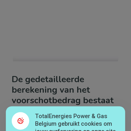
De gedetailleerde
berekening van het
voorschotbedrag bestaat
uit verschillende delen:
TotalEnergies Power & Gas
Belgium gebruikt cookies om