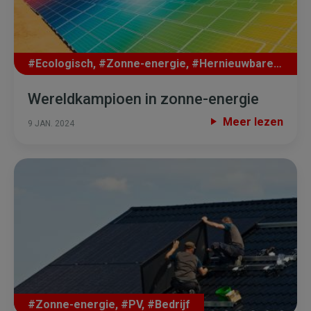
#Ecologisch
,
#Zonne-energie
,
#Hernieuwbare energie
Wereldkampioen in zonne-energie
Meer lezen
9 JAN. 2024
#Zonne-energie
,
#PV
,
#Bedrijf