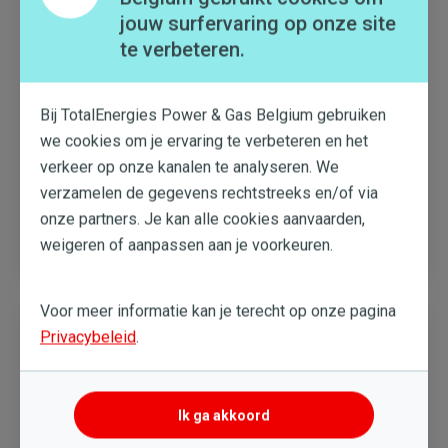
jouw surfervaring op onze site
te verbeteren.
#Budget
,
#Verbruik
,
#Factuur
Bij TotalEnergies Power & Gas Belgium gebruiken
we cookies om je ervaring te verbeteren en het
8 handige apps om je budget als
verkeer op onze kanalen te analyseren. We
nestverlater onder controle te
verzamelen de gegevens rechtstreeks en/of via
houden
onze partners. Je kan alle cookies aanvaarden,
Meer lezen
weigeren of aanpassen aan je voorkeuren.
12 FEB. 2025
Voor meer informatie kan je terecht op onze pagina
Privacybeleid
.
Ik ga akkoord