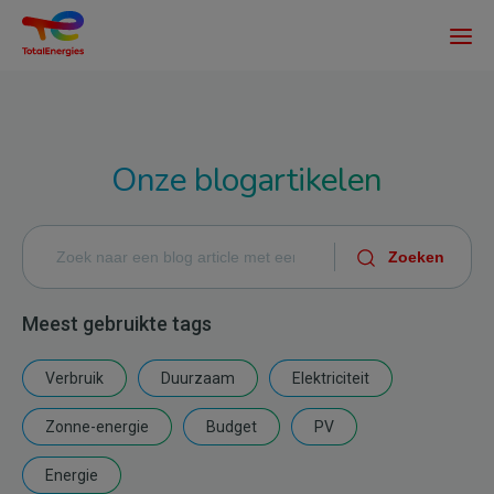
Overslaan
en
naar
de
inhoud
gaan
Onze blogartikelen
Meest gebruikte tags
Verbruik
Duurzaam
Elektriciteit
Zonne-energie
Budget
PV
Energie