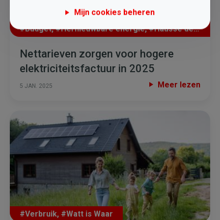
Mijn cookies beheren
#Budget
,
#Hernieuwbare energie
,
#Hausse des Prix
Nettarieven zorgen voor hogere
elektriciteitsfactuur in 2025
Meer lezen
5 JAN. 2025
#Verbruik
,
#Watt is Waar