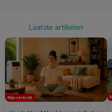
Laatste artikelen
M
Mijn verbruik