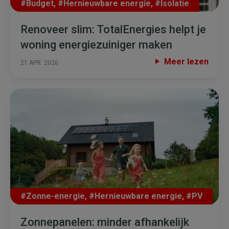
#Budget
,
#Hernieuwbare energie
,
#Isolatie
Renoveer slim: TotalEnergies helpt je
woning energiezuiniger maken
Meer lezen
21 APR. 2026
#Zonne-energie
,
#Hernieuwbare energie
,
#PV
Zonnepanelen: minder afhankelijk