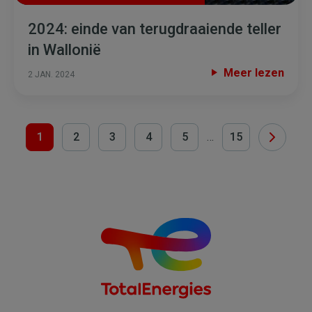
2024: einde van terugdraaiende teller
in Wallonië
Meer lezen
2 JAN. 2024
Paginering
1
2
3
4
5
…
15
Huidige
Page
Page
Page
Page
Laatste
pagina
pagina