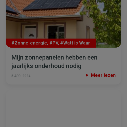
#Zonne-energie
,
#PV
,
#Watt is Waar
Mijn zonnepanelen hebben een
jaarlijks onderhoud nodig
Meer lezen
5 APR. 2024