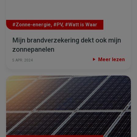
#Zonne-energie
,
#PV
,
#Watt is Waar
Mijn brandverzekering dekt ook mijn
zonnepanelen
Meer lezen
5 APR. 2024