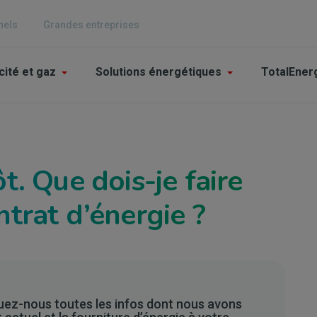
nels
Grandes entreprises
n
cité et gaz
Solutions énergétiques
TotalEner
igation
iculier
. Que dois-je faire
trat d’énergie ?
z-nous toutes les infos dont nous avons