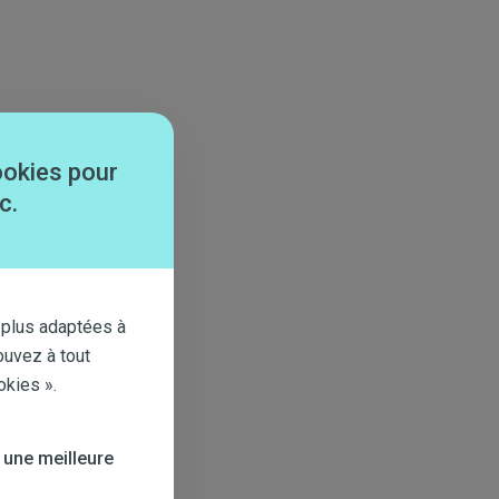
ookies pour
c.
 plus adaptées à
ouvez à tout
okies ».
 une meilleure