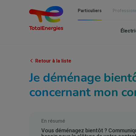
Aller
au
Particuliers
Profession
contenu
Mai
principal
Électri
nav
-
Part
Retour à la liste
Je déménage bientôt
concernant mon con
En résumé
Vous déménagez bientôt ? Communique