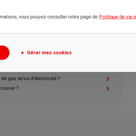
Cet article ne m'a pas aidé
rmations, vous pouvez consulter notre page de
Politique de vie 
Gérer mes cookies
t ?
 d'acompte mensuelles ?
e gaz et/ou d’électricité ?
trouver ?