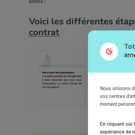
aidons !
Voici les différentes ét
contrat
Tot
Image
amé
Nous utilisons d
vos centres d'in
moment personnal
En cliquant sur
expérience de na