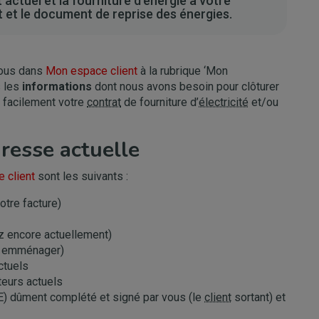
 actuel et la fourniture d’énergie à votre
 et le document de reprise des énergies.
ous dans
Mon espace client
à la rubrique ‘Mon
s les
informations
dont nous avons besoin pour clôturer
r facilement votre
contrat
de fourniture d’
électricité
et/ou
dresse actuelle
 client
sont les suivants :
otre facture)
z encore actuellement)
ôt emménager)
ctuels
teurs actuels
) dûment complété et signé par vous (le
client
sortant) et