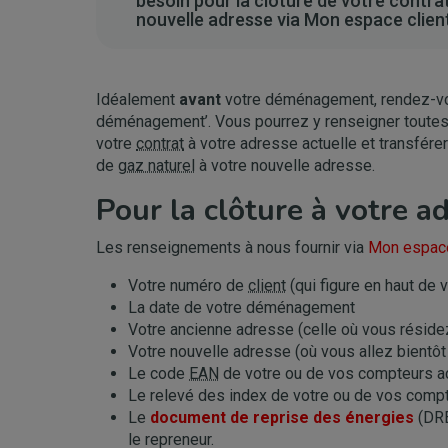
besoin pour la clôture de votre contrat
nouvelle adresse via Mon espace client
Idéalement
avant
votre déménagement, rendez-v
déménagement’. Vous pourrez y renseigner toute
votre
contrat
à votre adresse actuelle et transfére
de
gaz naturel
à votre nouvelle adresse.
Pour la clôture à votre a
Les renseignements à nous fournir via
Mon espace
Votre numéro de
client
(qui figure en haut de v
La date de votre déménagement
Votre ancienne adresse (celle où vous réside
Votre nouvelle adresse (où vous allez bient
Le code
EAN
de votre ou de vos compteurs a
Le relevé des index de votre ou de vos comp
Le
document de reprise des énergies
(DRE
le repreneur.