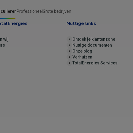
iculieren
Professioneel
Grote bedrijven
otalEnergies
Nuttige links
jn wij
Ontdek je klantenzone
ers
Nuttige documenten
Onze blog
Verhuizen
TotalEnergies Services