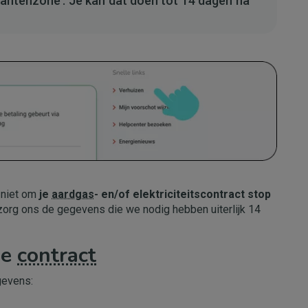
antenzone’. Je kan dat doen tot 14 dagen na
t niet om
je
aardgas
- en/of elektriciteitscontract stop
zorg ons de gegevens die we nodig hebben uiterlijk 14
je
contract
gevens: