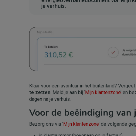
energieovernamedocument via ‘Mijn kl
je verhuis.
Afbeelding
Klaar voor een avontuur in het buitenland? Vergee
te zetten
. Meld je aan bij ‘
Mijn klantenzone
’ en be
dagen na je verhuis.
Voor de beëindiging van 
Bezorg ons via ‘
Mijn klantenzone
’ de volgende ge
je klantnummer (bovenaan op je factuur)