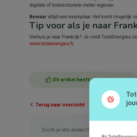
digitale of bidirectionele meter ingeven.
Bewaar
altijd een exemplaar. Het komt mogelijk va
Tip voor als je naar Frank
Verhuis je naar Frankrijk? Je vindt TotalEnergies o
www.totalenergies.fr
.
Dit artikel heeft me geholpen
Tot
jou
Terug naar overzicht
Zocht je iets anders?
Bij TotalEnergie