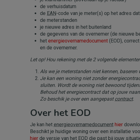
de verhuisdatum
de
EAN
-code van je meter(s) op het adres dat 
de meterstanden
je nieuwe adres in het buitenland
de gegevens van de overnemer (de nieuwe be
het
energieovernamedocument
(EOD), correct
en de overnemer.
Let op! Hou rekening met de 2 volgende elementen
Als we je meterstanden niet kennen, baseren 
Je kan een woning niet zonder energiecontract
sluiten. Wordt de woning niet bewoond tijdens 
Behoud het energiecontract dat op jouw naam
Zo beschik je over een aangepast
contract
.
Over het EOD
Je kan het
energieovernamedocument
hier
downlo
Beschikt je huidige woning over een installatie vo
hier
de versie van het EOD die past bij jouw situat