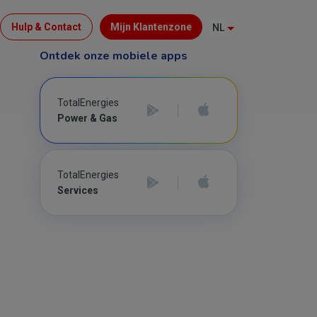
Menu
Hulp & Contact
Mijn Klantenzone
NL
Top
Ontdek onze mobiele apps
(B2C)
TotalEnergies
Power & Gas
TotalEnergies
Services