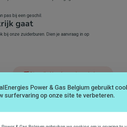
n pas bij een geschil.
rijk gaat
ok bij onze zuiderburen. Dien je aanvraag in op
Dit artikel heeft me niet geholpen
alEnergies Power & Gas Belgium gebruikt coo
w surfervaring op onze site te verbeteren.
s Power & Gas Belgium gebruiken we cookies om je ervaring te v