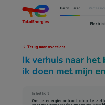
Overslaan
en
Particulieren
Professio
naar
Mai
de
inhoud
Elektric
navi
gaan
-
Parti
Terug naar overzicht
Ik verhuis naar het
ik doen met mijn e
In het kort
Om je energiecontract stop te zett