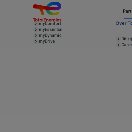
Part
Over T
myComfort
myEssential
myDynamic
Dit zi
myDrive
Care