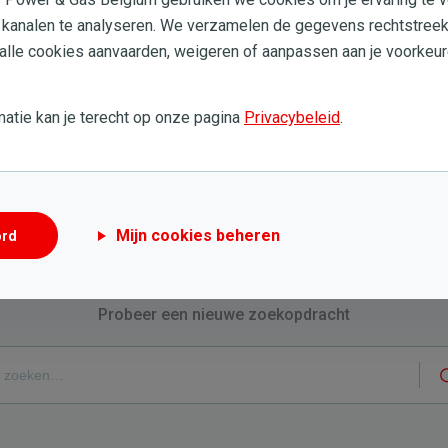
 kanalen te analyseren. We verzamelen de gegevens rechtstreek
den?
 alle cookies aanvaarden, weigeren of aanpassen aan je voorkeur
/of elektriciteitsmeter door?
atie kan je terecht op onze pagina
Privacybeleid
.
Mijn cookies beheren
ord
Nog steeds hulp nodig?
Probeer een nieuwe zoekopdracht