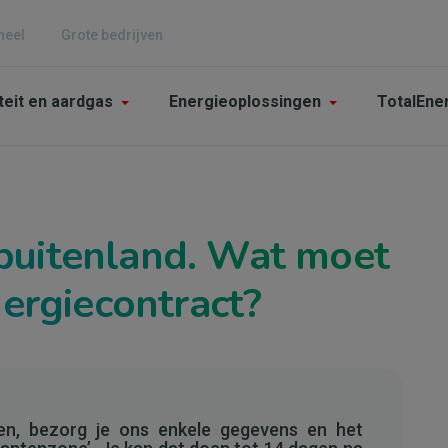
neel
Grote bedrijven
n
iteit en aardgas
Energieoplossingen
TotalEne
gation
culier
 buitenland. Wat moet
nergiecontract?
en, bezorg je ons enkele gegevens en het