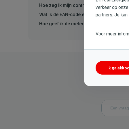
Hoe zeg ik mijn contract op?
verkeer op onze
Wat is de EAN-code en waar kan ik die vin
partners. Je kan
Hoe geef ik de meterstand van mijn gas- en
Voor meer inform
Ik ga akko