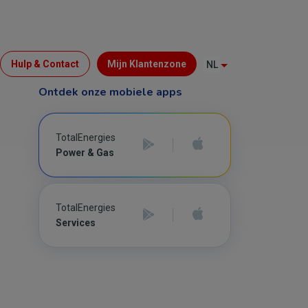
Menu
Hulp & Contact
Mijn Klantenzone
NL
Top
Ontdek onze mobiele apps
(B2C)
TotalEnergies
Power & Gas
TotalEnergies
Services