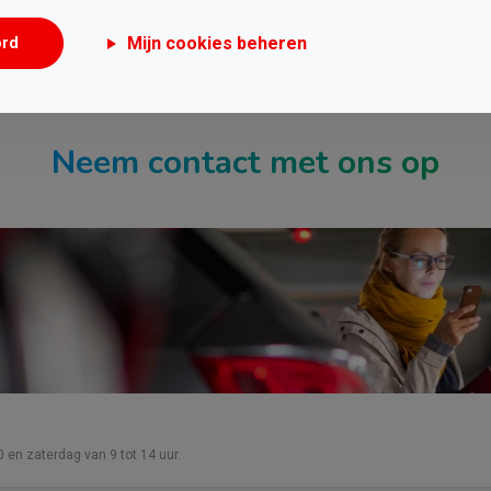
Mijn cookies beheren
ord
Neem contact met ons op
0 en zaterdag van 9 tot 14 uur.