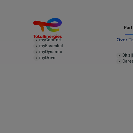
Part
Over T
myComfort
myEssential
myDynamic
Dit zi
myDrive
Care