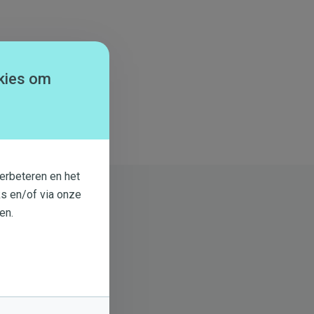
kies om
erbeteren en het
s en/of via onze
en.