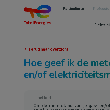
Overslaan
en
Particulieren
Professio
naar
Mai
de
inhoud
Elektric
navi
gaan
-
Parti
Terug naar overzicht
Hoe geef ik de met
en/of elektriciteit
In het kort
Om de meterstand van je gas- en/of 