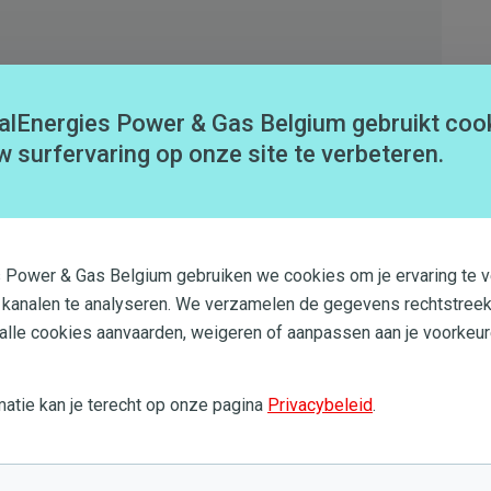
s- en/of elektriciteitsmeter doorgeven?
alEnergies Power & Gas Belgium gebruikt coo
w surfervaring op onze site te verbeteren.
ebruik ik het en waar vind ik het?
s Power & Gas Belgium gebruiken we cookies om je ervaring te v
 kanalen te analyseren. We verzamelen de gegevens rechtstreek
 alle cookies aanvaarden, weigeren of aanpassen aan je voorkeur
Nog steeds hulp nodig?
atie kan je terecht op onze pagina
Privacybeleid
.
Probeer een nieuwe zoekopdracht