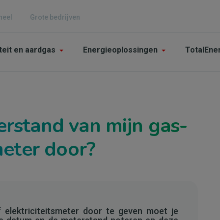
neel
Grote bedrijven
n
iteit en aardgas
Energieoplossingen
TotalEne
gation
culier
erstand van mijn gas-
smeter door?
elektriciteitsmeter door te geven moet je