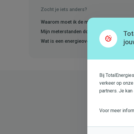
Zocht je iets anders?
Waarom moet ik de meterstand van mijn ga
Mijn meterstanden doorsturen
Tot
jou
Wat is een energieovernamedocument, hoe g
Bij TotalEnergie
verkeer op onze
partners. Je kan
Voor meer inform