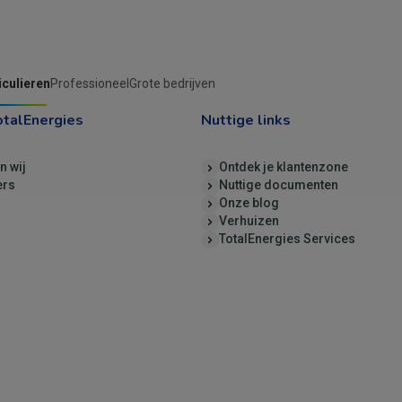
iculieren
Professioneel
Grote bedrijven
otalEnergies
Nuttige links
jn wij
Ontdek je klantenzone
ers
Nuttige documenten
Onze blog
Verhuizen
TotalEnergies Services