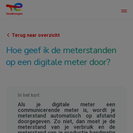
Main
men
Overslaan
en
naar
Terug naar overzicht
de
Hoe geef ik de meterstanden
inhoud
gaan
op een digitale meter door?
In het kort
Als je digitale meter een
communicerende meter is, wordt je
meterstand automatisch op afstand
doorgegeven. Zo niet, dan moet je de
meterstand van je verbruik en de
meterstand van je productie handmatig