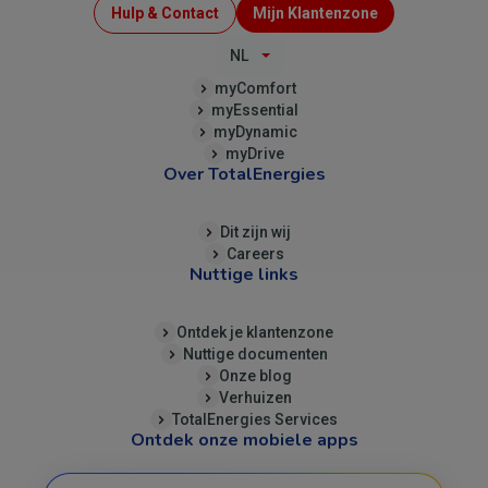
Menu
Hulp & Contact
Mijn Klantenzone
Top
NL
(B2C)
myComfort
myEssential
myDynamic
myDrive
Over TotalEnergies
Dit zijn wij
Careers
Nuttige links
Ontdek je klantenzone
Nuttige documenten
Onze blog
Verhuizen
TotalEnergies Services
Ontdek onze mobiele apps