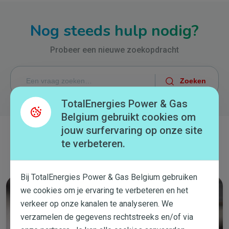
Nog steeds hulp nodig?
Probeer een nieuwe zoekopdracht
TotalEnergies Power & Gas
Belgium gebruikt cookies om
jouw surfervaring op onze site
Neem contact met ons op
te verbeteren.
Bij TotalEnergies Power & Gas Belgium gebruiken
we cookies om je ervaring te verbeteren en het
verkeer op onze kanalen te analyseren. We
verzamelen de gegevens rechtstreeks en/of via