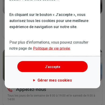
En cliquant sur le bouton « J’accepte », vous
autorisez tous les cookies pour une meilleure
Lancez un chat
expérience de navigation sur notre site.
Tous les jours de la semaine de 8:00 à 21:30 et le samedi de 9:00 à
14:00.
Pour plus d’informations, vous pouvez consulter
notre page de
Politique de vie privée
.
J’accepte
Gérer mes cookies
Appelez-nous
Tous les jours de la semaine de 8:00 à 19:00 et le samedi de 9:00 à
14:00.