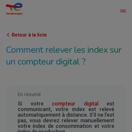
Main
men
Aller
au
contenu
Retour à la liste
principal
Comment relever les index sur
un compteur digital ?
En résumé
Si votre
compteur digital
est
communicant, votre index est relevé
automatiquement à distance. S’il ne l’est
pas, vous devrez relever manuellement
votre index de consommation et votre
index de production.