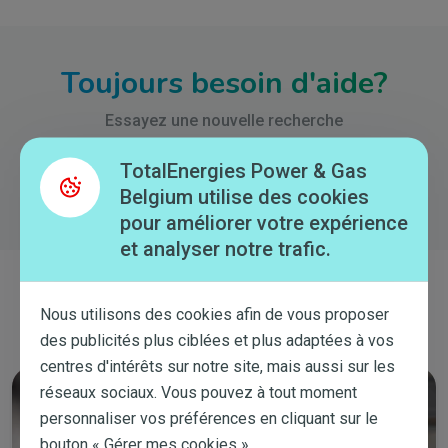
Toujours besoin d'aide?
Essayez une nouvelle recherche
TotalEnergies Power & Gas
Belgium utilise des cookies
pour améliorer votre expérience
et analyser notre trafic.
Contactez-nous
Nous utilisons des cookies afin de vous proposer
des publicités plus ciblées et plus adaptées à vos
centres d'intérêts sur notre site, mais aussi sur les
réseaux sociaux. Vous pouvez à tout moment
personnaliser vos préférences en cliquant sur le
bouton « Gérer mes cookies ».