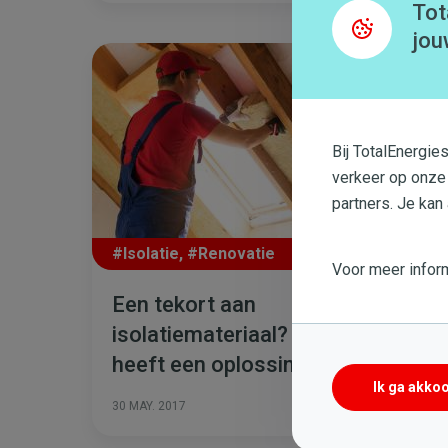
Tot
jou
Bij TotalEnergie
verkeer op onze
partners. Je kan
#Isolatie
,
#Renovatie
Voor meer inform
Een tekort aan
isolatiemateriaal? TotalEnergies
heeft een oplossing voor je
Ik ga akko
werken!
Meer lezen
30 MAY. 2017