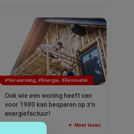
#Verwarming
,
#Energie
,
#Renovatie
Ook wie een woning heeft van
voor 1980 kan besparen op z'n
energiefactuur!
Meer lezen
19 JUL. 2017