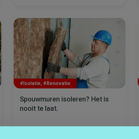
#Isolatie
,
#Renovatie
Spouwmuren isoleren? Het is
nooit te laat.
Meer lezen
23 AUG. 2017