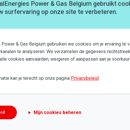
alEnergies Power & Gas Belgium gebruikt coo
w surfervaring op onze site te verbeteren.
s Power & Gas Belgium gebruiken we cookies om je ervaring te v
 kanalen te analyseren. We verzamelen de gegevens rechtstreek
 alle cookies aanvaarden, weigeren of aanpassen aan je voorkeur
#Isolatie
,
#Renovatie
atie kan je terecht op onze pagina
Privacybeleid
.
Wat zijn jouw voordelen bij
BENOveren?
Mijn cookies beheren
ord
Meer lezen
25 APR. 2017