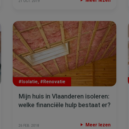
Meer lezen
21 OCT. 2019
#Isolatie
,
#Renovatie
Mijn huis in Vlaanderen isoleren:
welke financiële hulp bestaat er?
Meer lezen
26 FEB. 2018