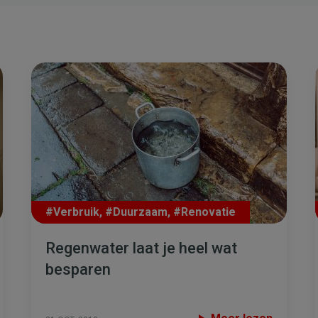
#Verbruik
,
#Duurzaam
,
#Renovatie
Regenwater laat je heel wat
besparen