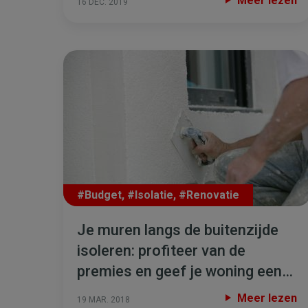
Meer lezen
16 DEC. 2019
#Budget
,
#Isolatie
,
#Renovatie
Je muren langs de buitenzijde
isoleren: profiteer van de
premies en geef je woning een
nieuwe look!
Meer lezen
19 MAR. 2018