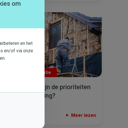
kies om
erbeteren en het
s en/of via onze
en.
#Isolatie
,
#Renovatie
Isolatie: wat zijn de prioriteiten
voor mijn woning?
Meer lezen
30 JAN. 2017