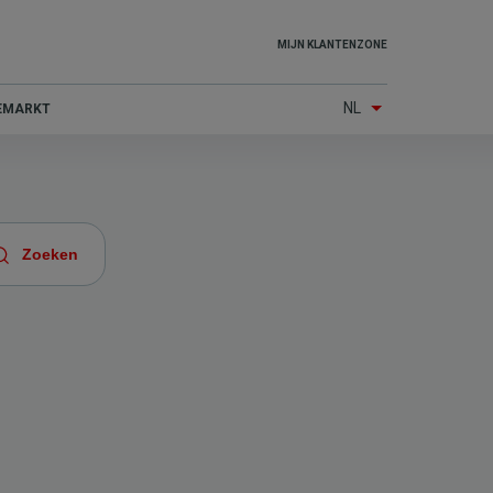
Top
MIJN KLANTENZONE
menu
NL
IEMARKT
(Other
services)