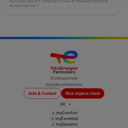
Avez-vous déjà pris contact avec nous et êtes-vous insatisfait
de notre réponse ?
Particuliers
Professionnels
Grandes entreprises
Menu
Aide & Contact
Mon espace client
Top
FR
(B2C)
myComfort
myEssential
myDynamic