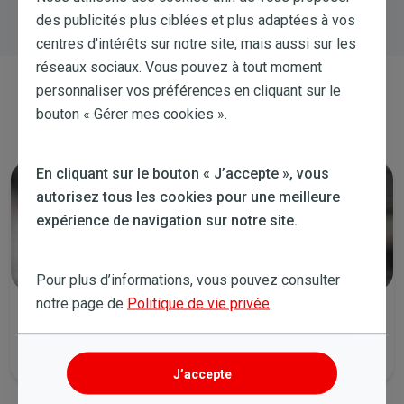
des publicités plus ciblées et plus adaptées à vos
centres d'intérêts sur notre site, mais aussi sur les
réseaux sociaux. Vous pouvez à tout moment
personnaliser vos préférences en cliquant sur le
Contactez-nous
bouton « Gérer mes cookies ».
En cliquant sur le bouton « J’accepte », vous
autorisez tous les cookies pour une meilleure
expérience de navigation sur notre site.
Pour plus d’informations, vous pouvez consulter
notre page de
Politique de vie privée
.
Lancez un chat
Tous les jours de la semaine de 8:00 à 21:30 et le samedi de 9:00 à
14:00.
J’accepte