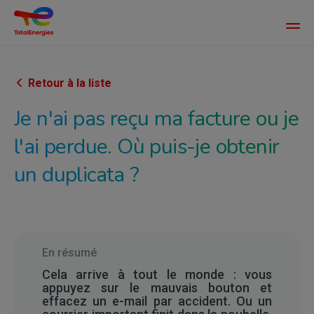
Main
men
Aller
au
contenu
Retour à la liste
principal
Je n'ai pas reçu ma facture ou je
l'ai perdue. Où puis-je obtenir
un duplicata ?
En résumé
Cela arrive à tout le monde : vous
appuyez sur le mauvais bouton et
effacez un e-mail par accident. Ou un