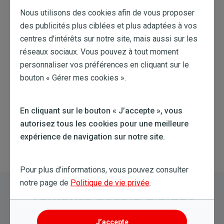
Retour à la liste
Nous utilisons des cookies afin de vous proposer
des publicités plus ciblées et plus adaptées à vos
centres d'intérêts sur notre site, mais aussi sur les
Vous cherchiez quelque chose de différent ?
réseaux sociaux. Vous pouvez à tout moment
myEssential, myComfort, myDrive et
personnaliser vos préférences en cliquant sur le
myDynamic : quelles sont les différences ?
bouton « Gérer mes cookies ».
Qu’est-ce qu’un prix d’énergie variable ?
En cliquant sur le bouton « J’accepte », vous
Qu’est-ce qu’un prix d’énergie fixe ?
autorisez tous les cookies pour une meilleure
expérience de navigation sur notre site.
Pour plus d’informations, vous pouvez consulter
notre page de
Politique de vie privée
.
Toujours besoin d'aide?
Essayez une nouvelle recherche
J’accepte