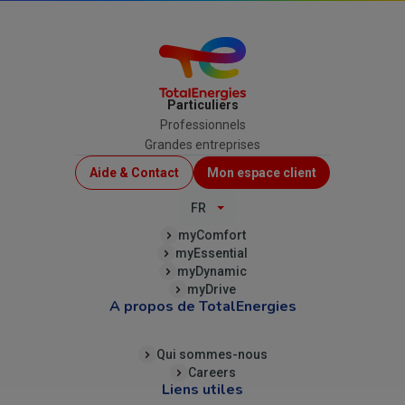
Particuliers
Professionnels
Grandes entreprises
Menu
Aide & Contact
Mon espace client
Top
FR
(B2C)
myComfort
myEssential
myDynamic
myDrive
A propos de TotalEnergies
Qui sommes-nous
Careers
Liens utiles