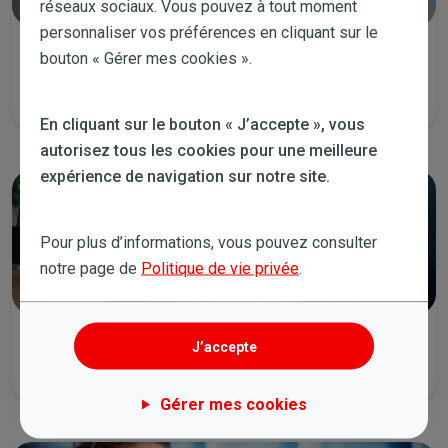
réseaux sociaux. Vous pouvez à tout moment
personnaliser vos préférences en cliquant sur le
Appelez-nous
bouton « Gérer mes cookies ».
Tous les jours de la semaine de 8:00 à 19:00 et le samedi de 9:00 à
14:00.
En cliquant sur le bouton « J’accepte », vous
autorisez tous les cookies pour une meilleure
expérience de navigation sur notre site.
Pour plus d’informations, vous pouvez consulter
notre page de
Politique de vie privée
.
Envoyez-nous un email
J’accepte
Nous vous contacterons dans les plus brefs délais.
Gérer mes cookies