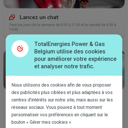
Lancez un chat
Tous les jours de la semaine de 8:00 à 21:30 et le samedi de 9:00 à
14:00.
TotalEnergies Power & Gas
Belgium utilise des cookies
pour améliorer votre expérience
et analyser notre trafic.
Nous utilisons des cookies afin de vous proposer
des publicités plus ciblées et plus adaptées à vos
Appelez-nous
centres d'intérêts sur notre site, mais aussi sur les
réseaux sociaux. Vous pouvez à tout moment
Tous les jours de la semaine de 8:00 à 19:00 et le samedi de 9:00 à
14:00.
personnaliser vos préférences en cliquant sur le
bouton « Gérer mes cookies ».