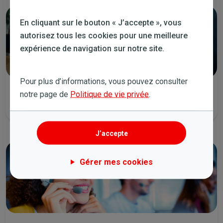
En cliquant sur le bouton « J’accepte », vous
autorisez tous les cookies pour une meilleure
expérience de navigation sur notre site.
Pour plus d’informations, vous pouvez consulter
Envoyez-nous un email
notre page de
Politique de vie privée
.
Nous vous contacterons dans les plus brefs délais.
J’accepte
Gérer mes cookies