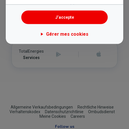
Découvrez nos applications
J’accepte
TotalEnergies
Power & Gas
Gérer mes cookies
TotalEnergies
Services
Footer
Allgemeine Verkaufsbedingungen
Rechtliche Hinweise
Verhaltenskodex
Datenschutzrichtlinie
Ombudsdienst
(B2C)
Meine Cookies
Careers
Follow us