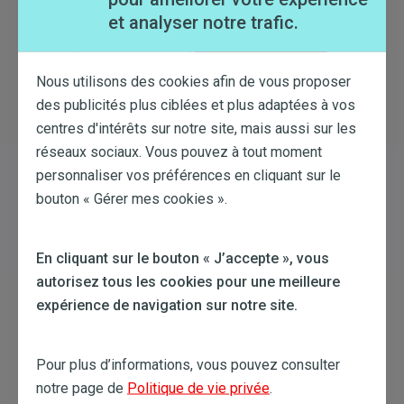
Gerwerbekunden
et analyser notre trafic.
Große Unternehmen
Menu
Hilfe & Kontakt
Mon espace client
Top
Nous utilisons des cookies afin de vous proposer
DE
des publicités plus ciblées et plus adaptées à vos
(B2C)
myComfort
centres d'intérêts sur notre site, mais aussi sur les
myEssential
réseaux sociaux. Vous pouvez à tout moment
myDynamic
personnaliser vos préférences en cliquant sur le
myDrive
A propos de TotalEnergies
bouton « Gérer mes cookies ».
Qui sommes-nous
En cliquant sur le bouton « J’accepte », vous
Careers
Liens utiles
autorisez tous les cookies pour une meilleure
expérience de navigation sur notre site.
Votre espace client
Documents utiles
Notre blog
Pour plus d’informations, vous pouvez consulter
Votre déménagement
notre page de
Politique de vie privée
.
Votre station-service