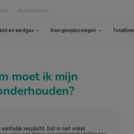
neel
Grote bedrijven
n
iteit en aardgas
Energieoplossingen
TotalEne
gation
culier
 moet ik mijn
onderhouden?
wettelijk verplicht. Dat is niet enkel