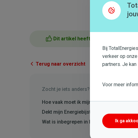
Tot
jou
Dit artikel heeft me geholpen
Bij TotalEnergie
verkeer op onze
Terug naar overzicht
partners. Je kan
Voor meer inform
Zocht je iets anders?
Hoe vaak moet ik mijn ketel laten onderho
Dekt mijn Energiebijstand ook het onderho
Ik ga akko
Wat is inbegrepen in het onderhoud van mi