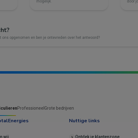
mogelijk.
door j
cht?
et ons opgenomen en ben je ontevreden over het antwoord?
iculieren
Professioneel
Grote bedrijven
otalEnergies
Nuttige links
jn wij
Ontdek je klantenzone