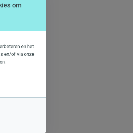
kies om
erbeteren en het
s en/of via onze
en.