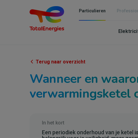
Overslaan
en
Particulieren
Professio
naar
Mai
de
inhoud
Elektric
navi
gaan
-
Parti
Terug naar overzicht
Wanneer en waarom
verwarmingsketel 
In het kort
Een periodiek onderhoud van je ketel is 