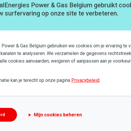
alEnergies Power & Gas Belgium gebruikt coo
w surfervaring op onze site te verbeteren.
Dit artikel heeft me niet geholpen
s Power & Gas Belgium gebruiken we cookies om je ervaring te v
 kanalen te analyseren. We verzamelen de gegevens rechtstreek
 alle cookies aanvaarden, weigeren of aanpassen aan je voorkeur
atie kan je terecht op onze pagina
Privacybeleid
.
uden?
ud van mijn ketel?
Mijn cookies beheren
ord
jn gas- of stookolieketel?