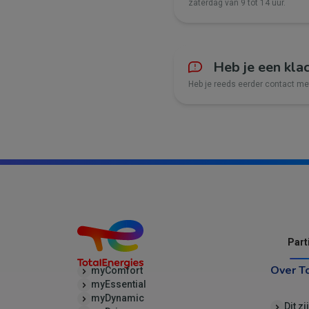
zaterdag van 9 tot 14 uur.
Heb je een kla
Heb je reeds eerder contact m
Part
Over T
myComfort
myEssential
myDynamic
Dit zi