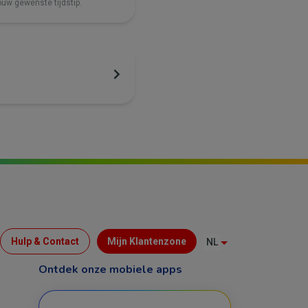
ouw gewenste tijdstip.
Menu
Hulp & Contact
Mijn Klantenzone
NL
Top
Ontdek onze mobiele apps
(B2C)