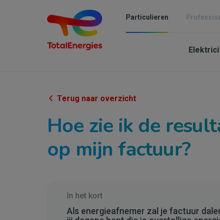
Overslaan
en
Particulieren
Professio
naar
Mai
de
inhoud
Elektric
navi
gaan
-
Parti
Terug naar overzicht
Hoe zie ik de resul
op mijn factuur?
In het kort
Als energieafnemer zal je factuur dale