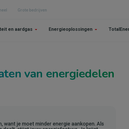
neel
Grote bedrijven
n
iteit en aardgas
Energieoplossingen
TotalEne
gation
culier
taten van energiedelen
n, want je moet minder energie aankopen. Als