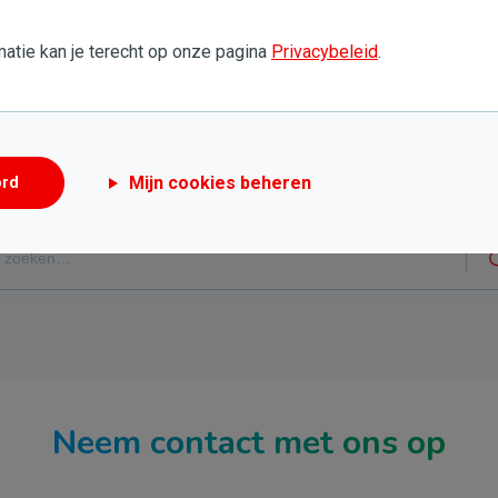
atie kan je terecht op onze pagina
Privacybeleid
.
Nog steeds hulp nodig?
Mijn cookies beheren
ord
Probeer een nieuwe zoekopdracht
Neem contact met ons op