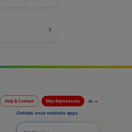
Menu
Hulp & Contact
Mijn Klantenzone
NL
Top
Ontdek onze mobiele apps
(B2C)