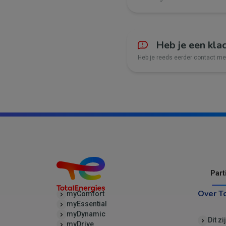
Heb je een kla
Heb je reeds eerder contact m
Part
Over T
myComfort
myEssential
myDynamic
Dit zi
myDrive