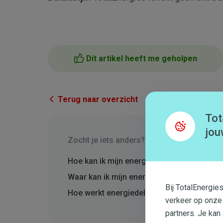
Dit artikel heeft me geholpen
Terug naar overzicht
Tot
jou
Zocht je iets anders?
Hoe kan ik mijn energieverbruik verminder
Waar kan ik mijn energieverbruik nakijken?
Bij TotalEnergie
Hoe werkt energiedelen in Vlaanderen en 
verkeer op onze
partners. Je kan