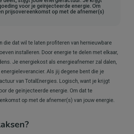
e deelt, stijgt jouw energiefactuur. Je krijgt
goeding voor je geïnjecteerde energie. Om
een prijsovereenkomst op met de afnemer(s)
 die dat wil te laten profiteren van hernieuwbare
hoeven installeren. Door energie te delen met elkaar,
ens. Je energiekost als energieafnemer zal dalen,
nergieleverancier. Als jij degene bent die je
factuur van TotalEnergies. Logisch, want je krijgt
or de geïnjecteerde energie. Om dat te
reenkomst op met de afnemer(s) van jouw energie.
taksen?