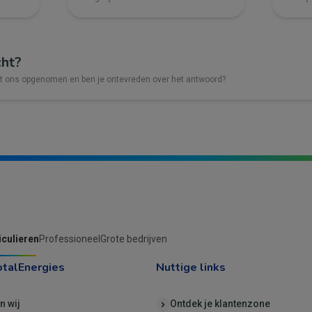
cht?
et ons opgenomen en ben je ontevreden over het antwoord?
iculieren
Professioneel
Grote bedrijven
otalEnergies
Nuttige links
jn wij
Ontdek je klantenzone