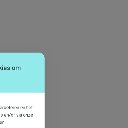
kies om
erbeteren en het
s en/of via onze
en.