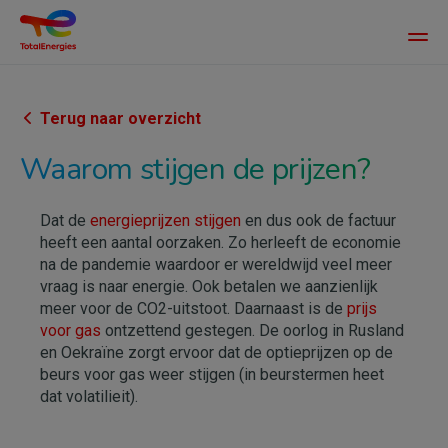
Main
men
Overslaan
en
naar
Terug naar overzicht
de
Waarom stijgen de prijzen?
inhoud
gaan
Dat de
energieprijzen stijgen
en dus ook de factuur
heeft een aantal oorzaken. Zo herleeft de economie
na de pandemie waardoor er wereldwijd veel meer
vraag is naar energie. Ook betalen we aanzienlijk
meer voor de CO2-uitstoot. Daarnaast is de
prijs
voor gas
ontzettend gestegen. De oorlog in Rusland
en Oekraïne zorgt ervoor dat de optieprijzen op de
beurs voor gas weer stijgen (in beurstermen heet
dat volatilieit).