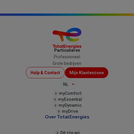
Particulieren
Professioneel
Grote bedrijven
Menu
Hulp & Contact
Mijn Klantenzone
Top
NL
(B2C)
myComfort
myEssential
myDynamic
myDrive
Over TotalEnergies
Dit zijn wij