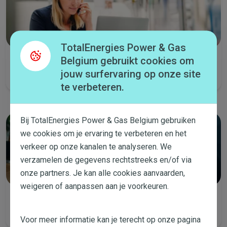
TotalEnergies Power & Gas
Belgium gebruikt cookies om
Bel met ons
jouw surfervaring op onze site
Elke werkdag van 8 tot 19 uur en zaterdag van 9 tot 14 uur.
te verbeteren.
Bij TotalEnergies Power & Gas Belgium gebruiken
we cookies om je ervaring te verbeteren en het
verkeer op onze kanalen te analyseren. We
verzamelen de gegevens rechtstreeks en/of via
onze partners. Je kan alle cookies aanvaarden,
weigeren of aanpassen aan je voorkeuren.
E-mail ons
We beantwoorden je vraag zo snel mogelijk.
Voor meer informatie kan je terecht op onze pagina