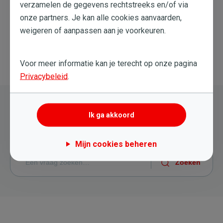
verzamelen de gegevens rechtstreeks en/of via
onze partners. Je kan alle cookies aanvaarden,
Dit artikel heeft me niet geholpen
weigeren of aanpassen aan je voorkeuren.
Voor meer informatie kan je terecht op onze pagina
Terug naar overzicht
Privacybeleid
.
Nog steeds hulp nodig?
Ik ga akkoord
Probeer een nieuwe zoekopdracht
Mijn cookies beheren