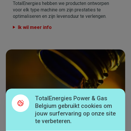
TotalEnergies hebben we producten ontworpen
voor elk type machine om zijn prestaties te
optimaliseren en zijn levensduur te verlengen.
Ik wil meer info
Afbeelding
TotalEnergies Power & Gas
Belgium gebruikt cookies om
jouw surfervaring op onze site
te verbeteren.