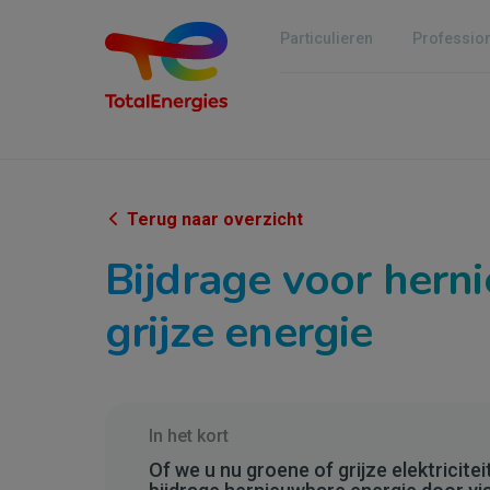
Overslaan
en
Particulieren
Professio
naar
de
inhoud
gaan
Terug naar overzicht
Bijdrage voor herni
grijze energie
In het kort
Of we u nu groene of grijze elektricite