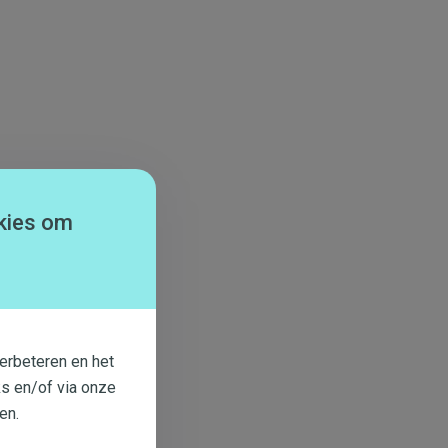
kies om
erbeteren en het
s en/of via onze
en.