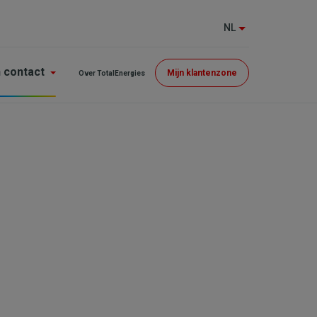
NL
Menu
n contact
Mijn klantenzone
Over TotalEnergies
Top
(GE)