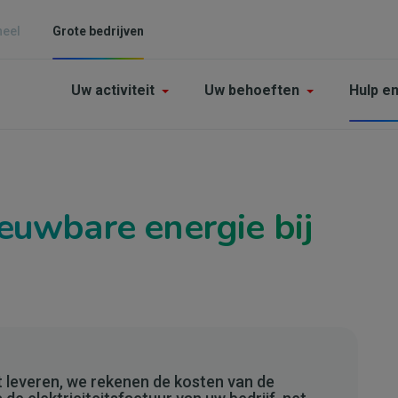
neel
Grote bedrijven
Main
Uw activiteit
Uw behoeften
Hulp e
navigation
-
Grande
enterprises
euwbare energie bij
it leveren, we rekenen de kosten van de