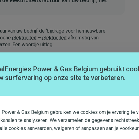
de elektriciteitsfactuur van uw bedrijf, net
uur van uw bedrijf de ‘bijdrage voor hernieuwbare
groene
elektriciteit
–
elektriciteit
afkomstig van
azen. Een woordje uitleg.
alEnergies Power & Gas Belgium gebruikt coo
rplicht om groene certificaten voor te leggen. Die
w surfervaring op onze site te verbeteren.
 projecten voor de productie van groene
elektriciteit
. De
euwbare energie heeft namelijk als doel om de
s Power & Gas Belgium gebruiken we cookies om je ervaring te v
assing in alle drie de gewesten van België en op alle
 kanalen te analyseren. We verzamelen de gegevens rechtstreek
t andere woorden: de elektriciteitsleverancier rekent de
 alle cookies aanvaarden, weigeren of aanpassen aan je voorkeur
t type
elektriciteit
(groen of grijs) dat hij aan hen levert.