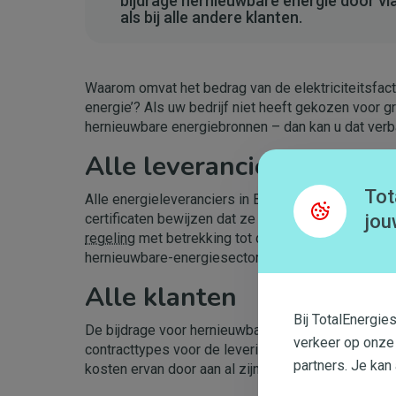
bijdrage hernieuwbare energie door via 
als bij alle andere klanten.
Waarom omvat het bedrag van de elektriciteitsfact
energie’? Als uw bedrijf niet heeft gekozen voor 
hernieuwbare energiebronnen – dan kan u dat verb
Alle leveranciers
Tot
Alle energieleveranciers in België zijn wettelijk ve
jou
certificaten bewijzen dat ze bijdragen aan nieuwe
regeling
met betrekking tot de bijdrage voor herni
hernieuwbare-energiesector te ondersteunen.
Alle klanten
Bij TotalEnergie
De bijdrage voor hernieuwbare energie is van toep
verkeer op onze
contracttypes voor de levering van
elektriciteit
. Me
partners. Je kan
kosten ervan door aan al zijn klanten, ongeacht he