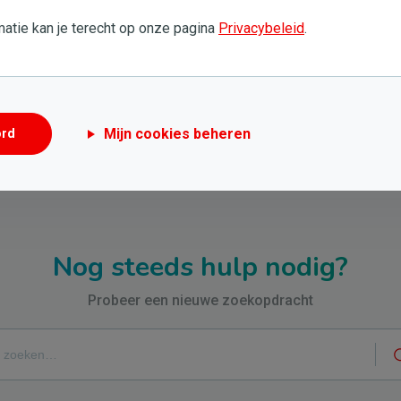
atie kan je terecht op onze pagina
Privacybeleid
.
Dit artikel heeft me niet geholpen
Mijn cookies beheren
ord
Nog steeds hulp nodig?
Probeer een nieuwe zoekopdracht