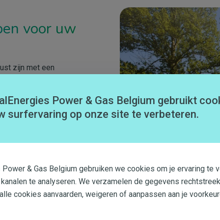
Afbeelding
pen voor uw
ust zijn met een
voudig zelf bijtanken in
tion, het filiaal voor de
alEnergies Power & Gas Belgium gebruikt coo
w surfervaring op onze site te verbeteren.
 verpakt. Aarzel niet om
s Power & Gas Belgium gebruiken we cookies om je ervaring te v
 kanalen te analyseren. We verzamelen de gegevens rechtstreek
 alle cookies aanvaarden, weigeren of aanpassen aan je voorkeur