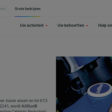
neel
Grote bedrijven
Main
Uw activiteit
Uw behoeften
Hulp e
navigation
-
Grande
enterprises
Afbeelding
er zuiver ureum en tot 67,5
22241, wordt AdBlue®
ctive Catalytic Reduction).