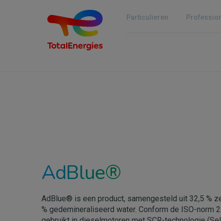
Overslaan
en
Particulieren
Professio
naar
de
inhoud
gaan
AdBlue®
AdBlue® is een product, samengesteld uit 32,5 % ze
% gedemineraliseerd water. Conform de ISO-norm 
gebruikt in dieselmotoren met SCR-technologie (Sele