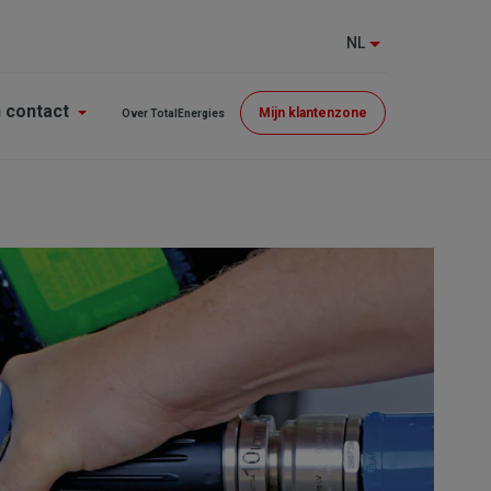
NL
Menu
n contact
Mijn klantenzone
Over TotalEnergies
Top
(GE)