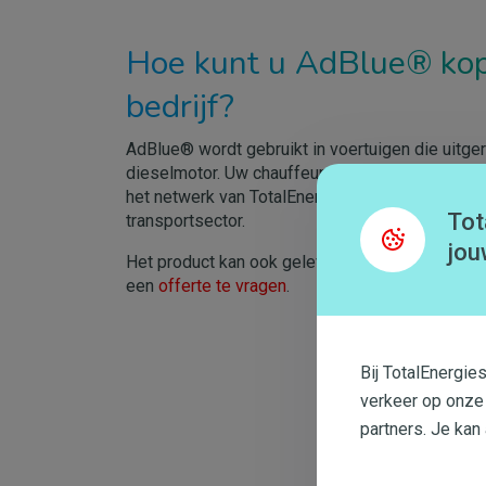
Hoe kunt u AdBlue® ko
bedrijf?
AdBlue® wordt gebruikt in voertuigen die uitger
dieselmotor. Uw chauffeurs kunnen AdBlue® een
het netwerk van TotalEnergies of in een AS24 sta
Tot
transportsector.
jou
Het product kan ook geleverd worden, in bulk of
een
offerte te vragen
.
Bij TotalEnergie
verkeer op onze
partners. Je kan