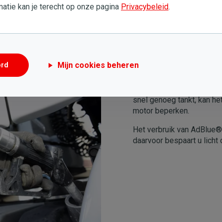
atie kan je terecht op onze pagina
Privacybeleid
.
Mijn cookies beheren
Wist u dit al
ord
Als u AdBlue® moet tanken
snel genoeg tankt, kan h
motor beperken.
Het verbruik van AdBlue® 
daarvoor bespaart u licht 