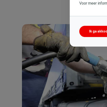
Voor meer inform
Afbeelding
Ik ga akko