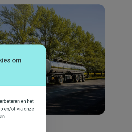
kies om
erbeteren en het
s en/of via onze
en.