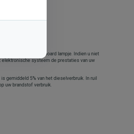
?
, brandt er een dashboard lampje. Indien u niet
et elektronische systeem de prestaties van uw
is gemiddeld 5% van het dieselverbruik. In ruil
op uw brandstof verbruik.