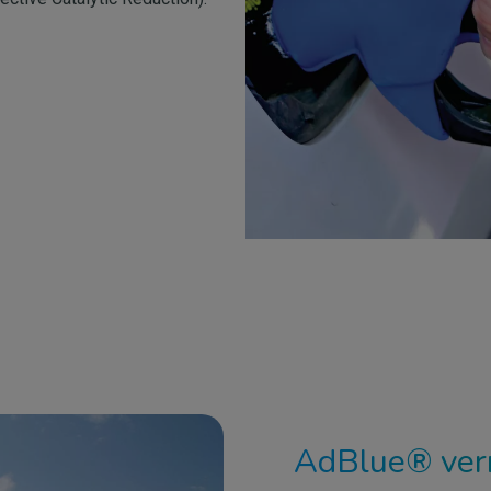
AdBlue® verm