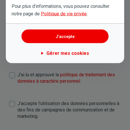
Pour plus d’informations, vous pouvez consulter
notre page de
Politique de vie privée
.
RGPD
J’accepte
J'accepte de donner mes informations dans le
cadre d'une demande de devis à la compagnie
TotalEnergies.
Gérer mes cookies
Termes
J’ai lu et approuvé la
politique de traitement des
et
données à caractère personnel
.
conditions
Newsletter
J’accepte l’utilisation des données personnelles à
des fins de campagnes de communication et de
marketing.