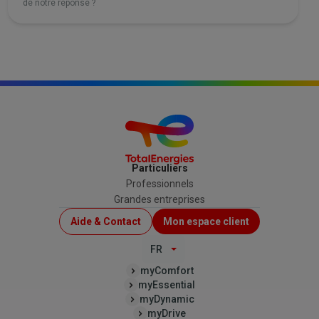
de notre réponse ?
Particuliers
Professionnels
Grandes entreprises
Menu
Aide & Contact
Mon espace client
Top
FR
(B2C)
myComfort
myEssential
myDynamic
myDrive